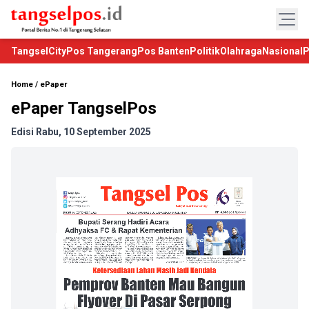
TangselCity
Pos Tangerang
Pos Banten
Politik
Olahraga
Nasional
P
Home
/
ePaper
ePaper TangselPos
Edisi Rabu, 10 September 2025