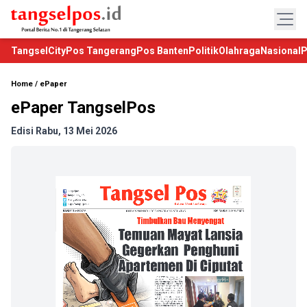
TangselCity
Pos Tangerang
Pos Banten
Politik
Olahraga
Nasional
P
Home
/
ePaper
ePaper TangselPos
Edisi Rabu, 13 Mei 2026