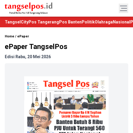
TangselCity
Pos Tangerang
Pos Banten
Politik
Olahraga
Nasional
P
Home
/
ePaper
ePaper TangselPos
Edisi Rabu, 20 Mei 2026