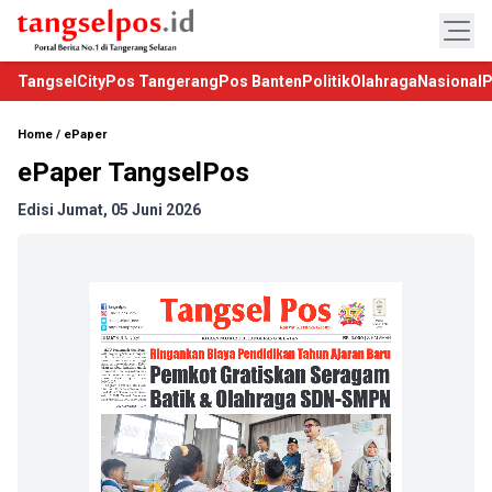
TangselCity
Pos Tangerang
Pos Banten
Politik
Olahraga
Nasional
P
Home
/
ePaper
ePaper TangselPos
Edisi Jumat, 05 Juni 2026