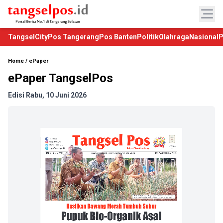
TangselCity
Pos Tangerang
Pos Banten
Politik
Olahraga
Nasional
P
Home
/
ePaper
ePaper TangselPos
Edisi Rabu, 10 Juni 2026