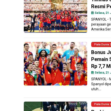
Resmi Pe
Selasa, 21 J
SPANYOL - T
perayaan ge
Amerika Seri
Piala Dunia 
Bonus Ju
Pemain S
Rp 7,7 Mi
Selasa, 21 J
SPANYOL - M
Spanyol dip
utuh....
Piala Dunia 