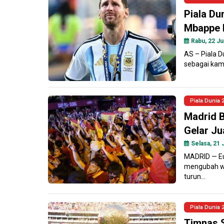
Piala Du
Mbappe h
Rabu, 22 Jul
AS – Piala 
sebagai kamp
Piala Dunia 
Madrid B
Gelar Ju
Selasa, 21 J
MADRID — Eu
mengubah wa
turun...
Piala Dunia 
Timnas 