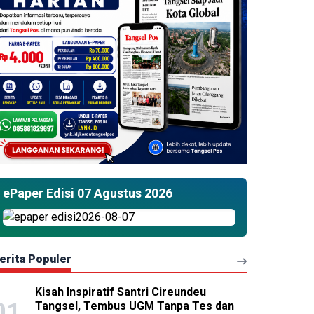
ePaper Edisi 07 Agustus 2026
erita Populer
Kisah Inspiratif Santri Cireundeu
01
Tangsel, Tembus UGM Tanpa Tes dan