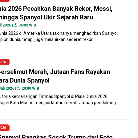
nia 2026 Pecahkan Banyak Rekor, Messi,
ingga Spanyol Ukir Sejarah Baru
i 2026 |
06:02 WIB
Dunia 2026 di Amerika Utara tak hanya menghadirkan Spanyol
iun dunia, tetapi juga melahirkan sederet rekor...
2026
erselimut Merah, Jutaan Fans Rayakan
ara Dunia Spanyol
uli 2026 |
20:00 WIB
foria kemenangan Timnas Spanyol di Piala Dunia 2026
jah Kota Madrid menjadi lautan merah. Jutaan pendukung
2026
Spanyol Pangkas Sosok Trump dari Foto