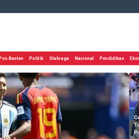
Pos Banten
Politik
Olahraga
Nasional
Pendidikan
Eko
C
Tu
Pi