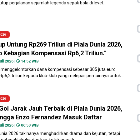
tup perjalanan sejumlah legenda sepak bola di level...
2026
up Untung Rp269 Triliun di Piala Dunia 2026,
b Kebagian Kompensasi Rp6,2 Triliun."
uli 2026 |
14:52 WIB
A menggelontorkan dana kompensasi sebesar 305 juta euro
 Rp6,2 triliun kepada klub-klub yang melepas pemainnya untuk...
2026
Gol Jarak Jauh Terbaik di Piala Dunia 2026,
ingga Enzo Fernandez Masuk Daftar
uli 2026 |
06:50 WIB
unia 2026 tak hanya menghadirkan drama dan kejutan, tetapi
gol spektakuler dari luar kotak penalti....