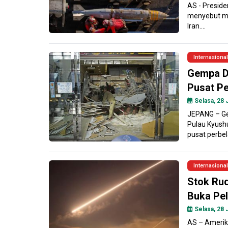
AS - Presid
menyebut mi
Iran....
Internasional
Gempa D
Pusat Pe
Selasa, 28 J
JEPANG – Ge
Pulau Kyush
pusat perbel
Internasional
Stok Rud
Buka Pel
Selasa, 28 J
AS – Amerik