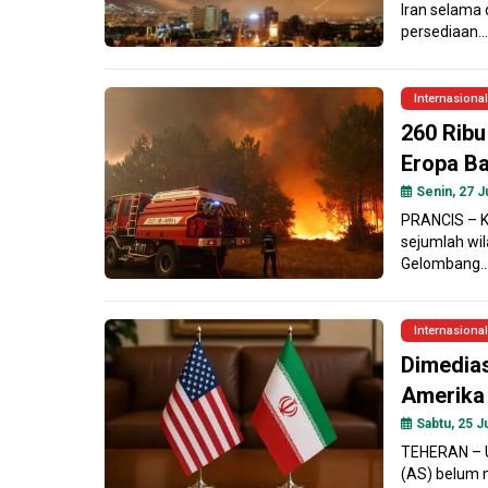
Iran selama 
persediaan...
Internasional
260 Ribu
Eropa Ba
Senin, 27 Ju
PRANCIS – K
sejumlah wil
Gelombang..
Internasional
Dimedias
Amerika 
Sabtu, 25 Ju
TEHERAN – Up
(AS) belum 