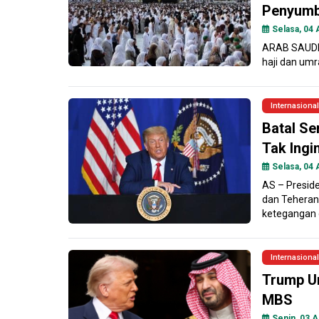
Penyumb
Selasa, 04 
ARAB SAUDI 
haji dan umr
Internasional
Batal Se
Tak Ingi
Selasa, 04 
AS – Presid
dan Teheran
ketegangan d
Internasional
Trump Ur
MBS
Senin, 03 A