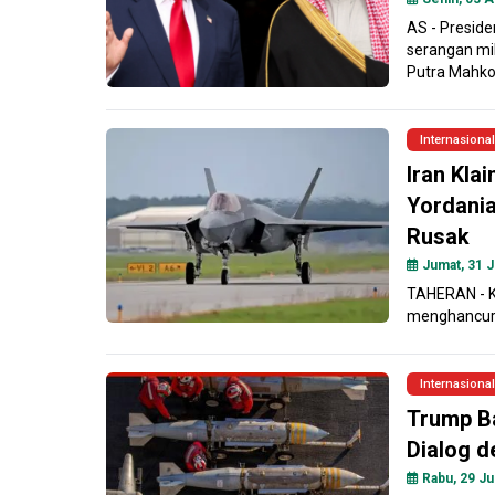
AS - Presid
serangan mil
Putra Mahkot
Internasional
Iran Kla
Yordani
Rusak
Jumat, 31 J
TAHERAN - Ko
menghancurka
Internasional
Trump B
Dialog d
Rabu, 29 Jul