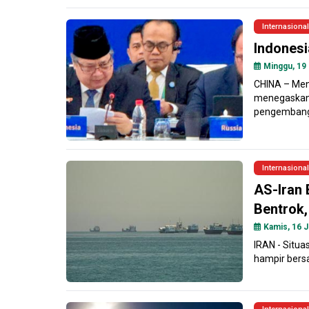
Internasional
Indonesi
Minggu, 19 
CHINA – Men
menegaskan 
pengembangan
Internasional
AS-Iran 
Bentrok
Kamis, 16 J
IRAN - Situa
hampir bersa