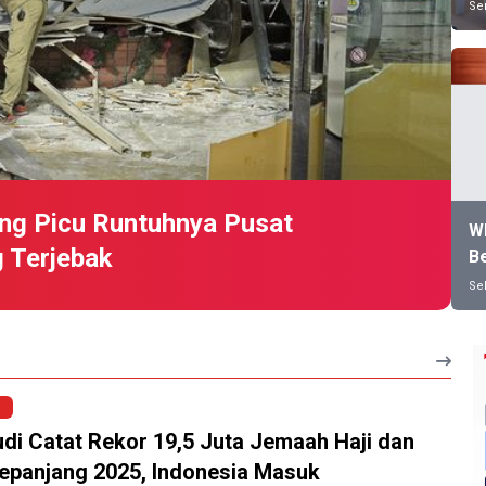
Sen
ng Picu Runtuhnya Pusat
W
g Terjebak
Be
Sel
di Catat Rekor 19,5 Juta Jemaah Haji dan
epanjang 2025, Indonesia Masuk