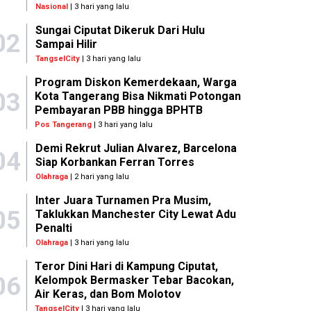
Nasional
| 3 hari yang lalu
Sungai Ciputat Dikeruk Dari Hulu
02
Sampai Hilir
TangselCity
| 3 hari yang lalu
Program Diskon Kemerdekaan, Warga
03
Kota Tangerang Bisa Nikmati Potongan
Pembayaran PBB hingga BPHTB
Pos Tangerang
| 3 hari yang lalu
Demi Rekrut Julian Alvarez, Barcelona
04
Siap Korbankan Ferran Torres
Olahraga
| 2 hari yang lalu
Inter Juara Turnamen Pra Musim,
05
Taklukkan Manchester City Lewat Adu
Penalti
Olahraga
| 3 hari yang lalu
Teror Dini Hari di Kampung Ciputat,
06
Kelompok Bermasker Tebar Bacokan,
Air Keras, dan Bom Molotov
TangselCity
| 3 hari yang lalu