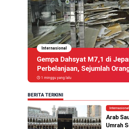
Internasional
Gempa Dahsyat M7,1 di Jepa
Perbelanjaan, Sejumlah Oran
1 minggu yang lalu
BERITA TERKINI
Internasional
Arab Sau
Umrah S