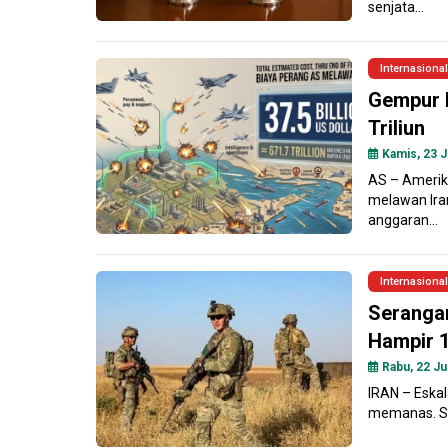
senjata...
Internasional
Gempur I
Triliun
Kamis, 23 J
AS – Amerik
melawan Ira
anggaran...
Internasional
Serangan
Hampir 1
Rabu, 22 Jul
IRAN – Eskal
memanas. Set