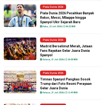
Piala Dunia 2026
Piala Dunia 2026 Pecahkan Banyak
Rekor, Messi, Mbappe hingga
Spanyol Ukir Sejarah Baru
Rabu, 22 Juli 2026 |
06:02 WIB
Piala Dunia 2026
Madrid Berselimut Merah, Jutaan
Fans Rayakan Gelar Juara Dunia
Spanyol
Selasa, 21 Juli 2026 |
20:00 WIB
Piala Dunia 2026
Timnas Spanyol Pangkas Sosok
Trump dari Foto Resmi Perayaan
Gelar Juara Dunia
Selasa, 21 Juli 2026 |
12:45 WIB