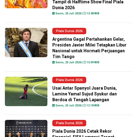
Tampil di Halftime Show Final Piala
Dunia 2026
Senin, 20 Juli 2026 |
13:38 WIB
Piala Dunia 2026
Argentina Gagal Pertahankan Gelar,
Presiden Javier Milei Tetapkan Libur
Nasional untuk Hormati Perjuangan
Tim Tango
Senin, 20 Juli 2026 |
13:09 WIB
Piala Dunia 2026
Usai Antar Spanyol Juara Dunia,
Lamine Yamal Sujud Syukur dan
Berdoa di Tengah Lapangan
Senin, 20 Juli 2026 |
12:18 WIB
Piala Dunia 2026
Piala Dunia 2026 Cetak Rekor