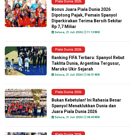
Piala Dunia 2026
Bonus Juara Piala Dunia 2026
Dipotong Pajak, Pemain Spanyol
Diperkirakan Terima Bersih Sekitar
Rp 7,7 Miliar
Selasa, 21 Juli 2026 |
11:10 WIB
Piala Dunia 2026
Ranking FIFA Terbaru: Spanyol Rebut
Takhta Dunia, Argentina Tergusur,
Maroko Ukir Sejarah
Selasa, 21 Juli 2026 |
06:51 WIB
Piala Dunia 2026
Bukan Kebetulan! Ini Rahasia Besar
Spanyol Menaklukkan Dunia dan
Juara Piala Dunia 2026
Selasa, 21 Juli 2026 |
06:40 WIB
Piala Dunia 2026