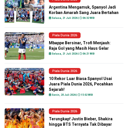
Argentina Mengamuk, Spanyol Jadi
Korban Amarah Sang Juara Bertahan
Selasa, 21 Juli 2026 |
06:32 WIB
Piala Dunia 2026
Mbappe Bersinar, Trofi Menjauh:
Raja Gol yang Masih Haus Gelar
Selasa, 21 Juli 2026 |
06:21 WIB
Piala Dunia 2026
10 Rekor Luar Biasa Spanyol Usai
Juara Piala Dunia 2026, Pecahkan
Sejarah!
Senin, 20 Juli 2026 |
15:02 WIB
Piala Dunia 2026
Terungkap! Justin Bieber, Shakira
hingga BTS Ternyata Tak Dibayar