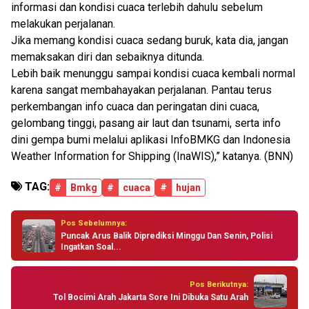
informasi dan kondisi cuaca terlebih dahulu sebelum
melakukan perjalanan.
Jika memang kondisi cuaca sedang buruk, kata dia, jangan
memaksakan diri dan sebaiknya ditunda.
Lebih baik menunggu sampai kondisi cuaca kembali normal
karena sangat membahayakan perjalanan. Pantau terus
perkembangan info cuaca dan peringatan dini cuaca,
gelombang tinggi, pasang air laut dan tsunami, serta info
dini gempa bumi melalui aplikasi InfoBMKG dan Indonesia
Weather Information for Shipping (InaWIS),” katanya. (BNN)
TAG:
#
Bmkg
#
cuaca
#
hujan
Pos Sebelumnya:
Puncak Arus Balik Diprediksi Minggu Dan Senin, Polisi
Ingatkan Soal...
Pos Berikutnya:
Tol Bocimi Arah Jakarta Sore Ini Dibuka Satu Arah