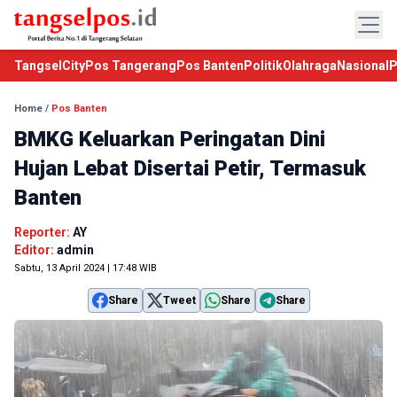
TangselCity
Pos Tangerang
Pos Banten
Politik
Olahraga
Nasional
P
Home
/
Pos Banten
BMKG Keluarkan Peringatan Dini
Hujan Lebat Disertai Petir, Termasuk
Banten
Reporter:
AY
Editor:
admin
Sabtu, 13 April 2024 | 17:48 WIB
Share
Tweet
Share
Share