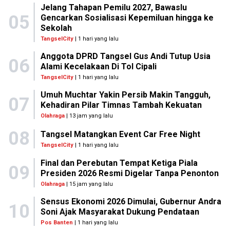
Jelang Tahapan Pemilu 2027, Bawaslu
05
Gencarkan Sosialisasi Kepemiluan hingga ke
Sekolah
TangselCity
| 1 hari yang lalu
Anggota DPRD Tangsel Gus Andi Tutup Usia
06
Alami Kecelakaan Di Tol Cipali
TangselCity
| 1 hari yang lalu
Umuh Muchtar Yakin Persib Makin Tangguh,
07
Kehadiran Pilar Timnas Tambah Kekuatan
Olahraga
| 13 jam yang lalu
08
Tangsel Matangkan Event Car Free Night
TangselCity
| 1 hari yang lalu
Final dan Perebutan Tempat Ketiga Piala
09
Presiden 2026 Resmi Digelar Tanpa Penonton
Olahraga
| 15 jam yang lalu
Sensus Ekonomi 2026 Dimulai, Gubernur Andra
10
Soni Ajak Masyarakat Dukung Pendataan
Pos Banten
| 1 hari yang lalu