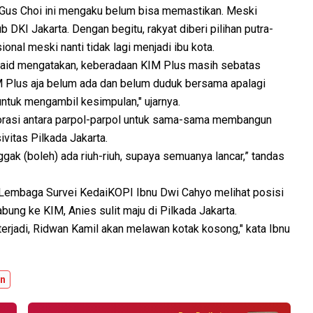
 Gus Choi ini mengaku belum bisa memastikan. Meski
b DKI Jakarta. Dengan begitu, rakyat diberi pilihan putra-
onal meski nanti tidak lagi menjadi ibu kota.
aid mengatakan, keberadaan KIM Plus masih sebatas
M Plus aja belum ada dan belum duduk bersama apalagi
 untuk mengambil kesimpulan," ujarnya.
orasi antara parpol-parpol untuk sama-sama membangun
itas Pilkada Jakarta.
 nggak (boleh) ada riuh-riuh, supaya semuanya lancar,” tandas
i Lembaga Survei KedaiKOPI Ibnu Dwi Cahyo melihat posisi
ng ke KIM, Anies sulit maju di Pilkada Jakarta.
 terjadi, Ridwan Kamil akan melawan kotak kosong," kata Ibnu
an