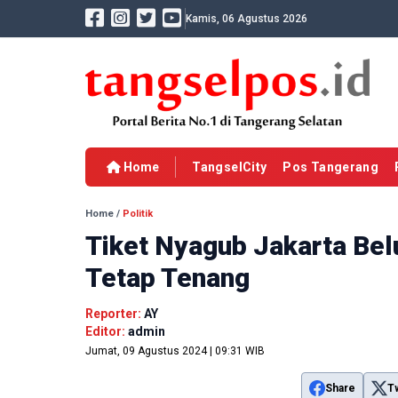
Kamis, 06 Agustus 2026
Home
TangselCity
Pos Tangerang
Home
/
Politik
Tiket Nyagub Jakarta Bel
Tetap Tenang
Reporter:
AY
Editor:
admin
Jumat, 09 Agustus 2024 | 09:31 WIB
Share
T