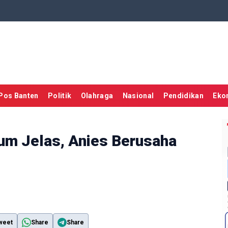
Pos Banten
Politik
Olahraga
Nasional
Pendidikan
Eko
um Jelas, Anies Berusaha
weet
Share
Share