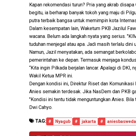
Kapan rekomendasi turun? Pria yang akrab disapa
begitu, ia berharap banyak tokoh yang maju di Pilgu
putra terbaik bangsa untuk memimpin kota Internasi
Dalam kesempatan lain, Waketum PKB Jazilul Faw
wacana. Belum ada langkah nyata yang serius. "KI
tuduhan menjegal atau apa. Jadi masih terlalu dini
Namun, Jazil menyatakan, ada semangat berkolab
pemerintahan ke depan. Termasuk menjaga kondusiv
“Kita ingin Pilkada berjalan lancar. Apalagi di DKI,
Wakil Ketua MPR ini.
Dengan kondisi ini, Direktur Riset dan Komunikas
Anies semakin terdesak. Jika NasDem dan PKB gabu
"Kondisi ini tentu tidak menguntungkan Anies. Bila
Dwi Cahyo.
TAG:
#
Nyagub
#
jakarta
#
aniesbaswed