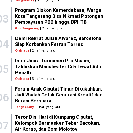
TangselCity
| 3 hari yang lalu
Program Diskon Kemerdekaan, Warga
03
Kota Tangerang Bisa Nikmati Potongan
Pembayaran PBB hingga BPHTB
Pos Tangerang
| 2 hari yang lalu
Demi Rekrut Julian Alvarez, Barcelona
04
Siap Korbankan Ferran Torres
Olahraga
| 2 hari yang lalu
Inter Juara Turnamen Pra Musim,
05
Taklukkan Manchester City Lewat Adu
Penalti
Olahraga
| 3 hari yang lalu
Forum Anak Ciputat Timur Dikukuhkan,
06
Jadi Wadah Cetak Generasi Kreatif dan
Berani Bersuara
TangselCity
| 3 hari yang lalu
Teror Dini Hari di Kampung Ciputat,
07
Kelompok Bermasker Tebar Bacokan,
Air Keras, dan Bom Molotov