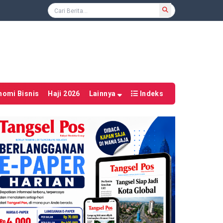
nomi Bisnis
Haji 2026
Lainnya
Indeks