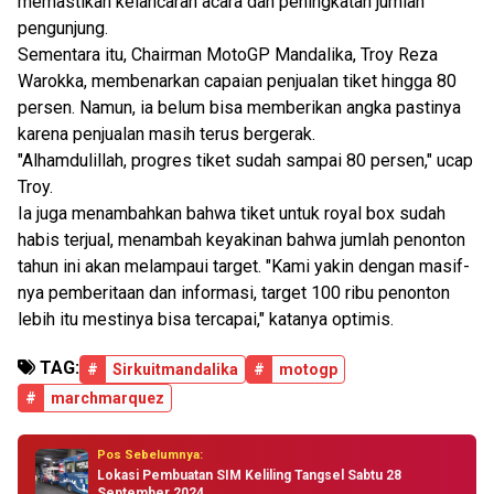
memastikan kelancaran acara dan peningkatan jumlah
pengunjung.
Sementara itu, Chairman MotoGP Mandalika, Troy Reza
Warokka, membenarkan capaian penjualan tiket hingga 80
persen. Namun, ia belum bisa memberikan angka pastinya
karena penjualan masih terus bergerak.
"Alhamdulillah, progres tiket sudah sampai 80 persen," ucap
Troy.
Ia juga menambahkan bahwa tiket untuk royal box sudah
habis terjual, menambah keyakinan bahwa jumlah penonton
tahun ini akan melampaui target. "Kami yakin dengan masif-
nya pemberitaan dan informasi, target 100 ribu penonton
lebih itu mestinya bisa tercapai," katanya optimis.
TAG:
#
Sirkuitmandalika
#
motogp
#
marchmarquez
Pos Sebelumnya:
Lokasi Pembuatan SIM Keliling Tangsel Sabtu 28
September 2024