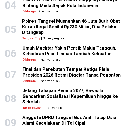
04
Bintang Muda Sepak Bola Indonesia
Olahraga
| 2 hari yang lalu
Polres Tangsel Musnahkan 46 Juta Butir Obat
05
Keras Ilegal Senilai Rp230 Miliar, Dua Pelaku
Ditangkap
TangselCity
| 3 hari yang lalu
Umuh Muchtar Yakin Persib Makin Tangguh,
06
Kehadiran Pilar Timnas Tambah Kekuatan
Olahraga
| 1 hari yang lalu
Final dan Perebutan Tempat Ketiga Piala
07
Presiden 2026 Resmi Digelar Tanpa Penonton
Olahraga
| 1 hari yang lalu
Jelang Tahapan Pemilu 2027, Bawaslu
08
Gencarkan Sosialisasi Kepemiluan hingga ke
Sekolah
TangselCity
| 1 hari yang lalu
Anggota DPRD Tangsel Gus Andi Tutup Usia
09
Alami Kecelakaan Di Tol Cipali