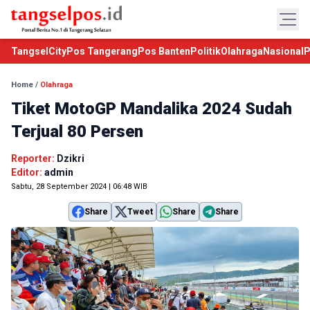
TangselCity
Pos Tangerang
Pos Banten
Politik
Olahraga
Nasional
P
Home
/
Olahraga
Tiket MotoGP Mandalika 2024 Sudah
Terjual 80 Persen
Reporter:
Dzikri
Editor:
admin
Sabtu, 28 September 2024 | 06:48 WIB
Share
Tweet
Share
Share