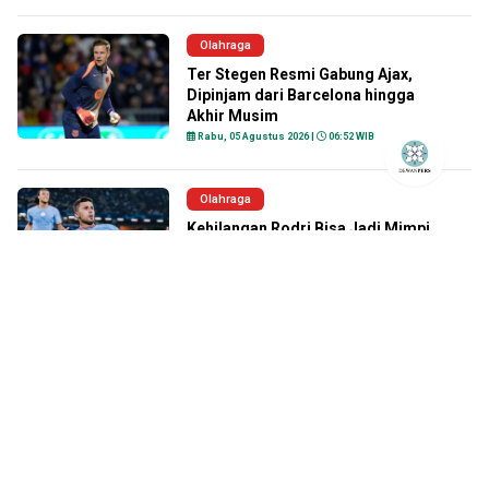
Olahraga
Ter Stegen Resmi Gabung Ajax,
Dipinjam dari Barcelona hingga
Akhir Musim
Rabu, 05 Agustus 2026 |
06:52 WIB
Olahraga
Kehilangan Rodri Bisa Jadi Mimpi
Buruk Manchester City
Rabu, 05 Agustus 2026 |
06:44 WIB
Olahraga
Vinales Bantah Rumor Didepak KTM,
Tegaskan Bertahan hingga MotoGP
2026 Berakhir
Rabu, 05 Agustus 2026 |
06:33 WIB