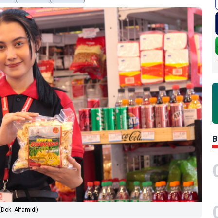
B
(Dok. Alfamidi)