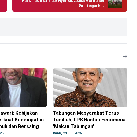
Haviz Tak Bisa Tidur Nyenyak Akibat Gol Bunuh
Diri, Bingunk...
awari: Kebijakan
Tabungan Masyarakat Terus
rkuat Kesempatan
Tumbuh, LPS Bantah Fenomena
uh dan Bersaing
'Makan Tabungan'
026
Rabu, 29 Juli 2026