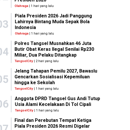
Olahraga
| 1 hari yang lalu
Piala Presiden 2026 Jadi Panggung
03
Lahirnya Bintang Muda Sepak Bola
Indonesia
Olahraga
| 1 hari yang lalu
Polres Tangsel Musnahkan 46 Juta
04
Butir Obat Keras Ilegal Senilai Rp230
Miliar, Dua Pelaku Ditangkap
TangselCity
| 2 hari yang lalu
Jelang Tahapan Pemilu 2027, Bawaslu
05
Gencarkan Sosialisasi Kepemiluan
hingga ke Sekolah
TangselCity
| 1 hari yang lalu
Anggota DPRD Tangsel Gus Andi Tutup
06
Usia Alami Kecelakaan Di Tol Cipali
TangselCity
| 1 hari yang lalu
Final dan Perebutan Tempat Ketiga
07
Piala Presiden 2026 Resmi Digelar