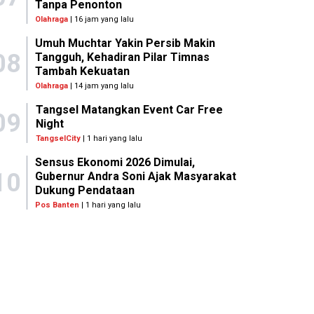
Tanpa Penonton
Olahraga
| 16 jam yang lalu
Umuh Muchtar Yakin Persib Makin
08
Tangguh, Kehadiran Pilar Timnas
Tambah Kekuatan
Olahraga
| 14 jam yang lalu
Tangsel Matangkan Event Car Free
09
Night
TangselCity
| 1 hari yang lalu
Sensus Ekonomi 2026 Dimulai,
10
Gubernur Andra Soni Ajak Masyarakat
Dukung Pendataan
Pos Banten
| 1 hari yang lalu