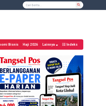
nomi Bisnis
Haji 2026
Lainnya
Indeks