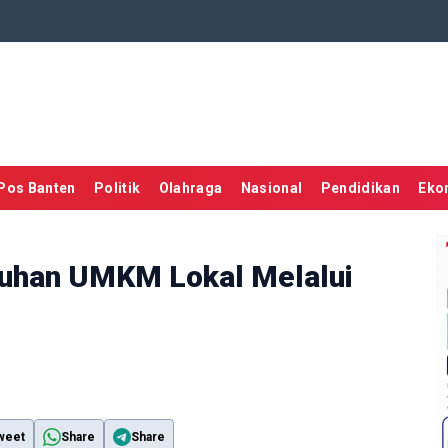
Pos Banten
Politik
Olahraga
Nasional
Pendidikan
Eko
buhan UMKM Lokal Melalui
weet
Share
Share