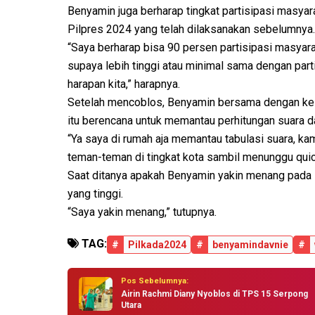
Benyamin juga berharap tingkat partisipasi masyara
Pilpres 2024 yang telah dilaksanakan sebelumnya.
“Saya berharap bisa 90 persen partisipasi masyara
supaya lebih tinggi atau minimal sama dengan part
harapan kita,” harapnya.
Setelah mencoblos, Benyamin bersama dengan kelu
itu berencana untuk memantau perhitungan suara d
“Ya saya di rumah aja memantau tabulasi suara, k
teman-teman di tingkat kota sambil menunggu quic
Saat ditanya apakah Benyamin yakin menang pada 
yang tinggi.
“Saya yakin menang,” tutupnya.
TAG:
#
Pilkada2024
#
benyamindavnie
#
Pos Sebelumnya:
Airin Rachmi Diany Nyoblos di TPS 15 Serpong
Utara