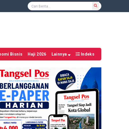
nomi Bisnis
Haji 2026
Lainnya
Indeks