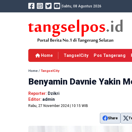
Sabtu, 08 Agustus 2026
Home
TangselCity
Pos Tangerang
Home
/
TangselCity
Benyamin Davnie Yakin M
Reporter:
Dzikri
Editor:
admin
Rabu, 27 November 2024 | 10:15 WIB
Share
T