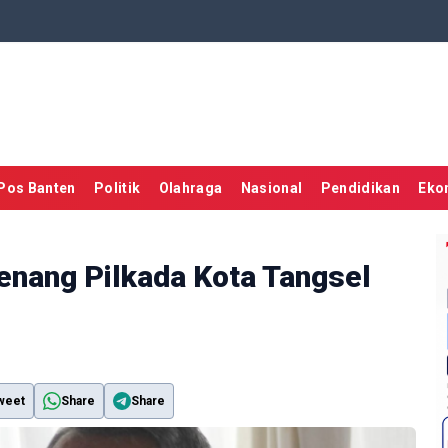
Pos Banten
Politik
Olahraga
Nasional
Pendidikan
Eko
enang Pilkada Kota Tangsel
weet
Share
Share