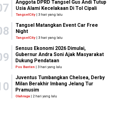
Anggota DPRD Tangsel Gus Andi Tutup
07
Usia Alami Kecelakaan Di Tol Cipali
TangselCity
| 3 hari yang lalu
Tangsel Matangkan Event Car Free
08
Night
TangselCity
| 3 hari yang lalu
Sensus Ekonomi 2026 Dimulai,
09
Gubernur Andra Soni Ajak Masyarakat
Dukung Pendataan
Pos Banten
| 3 hari yang lalu
Juventus Tumbangkan Chelsea, Derby
10
Milan Berakhir Imbang Jelang Tur
Pramusim
Olahraga
| 2 hari yang lalu