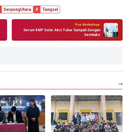
SerpongUtara
#
Tangsel
Pos Berikutnya:
Seruni KMP Gelar Aksi Tukar Sampah Dengan
Sembako