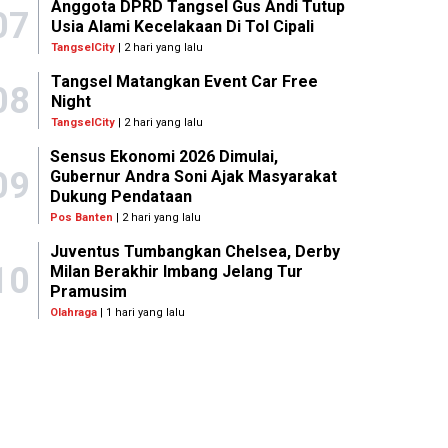
Anggota DPRD Tangsel Gus Andi Tutup
07
Usia Alami Kecelakaan Di Tol Cipali
TangselCity
| 2 hari yang lalu
Tangsel Matangkan Event Car Free
08
Night
TangselCity
| 2 hari yang lalu
Sensus Ekonomi 2026 Dimulai,
09
Gubernur Andra Soni Ajak Masyarakat
Dukung Pendataan
Pos Banten
| 2 hari yang lalu
Juventus Tumbangkan Chelsea, Derby
10
Milan Berakhir Imbang Jelang Tur
Pramusim
Olahraga
| 1 hari yang lalu