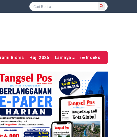
nomi Bisnis
Haji 2026
Lainnya
Indeks