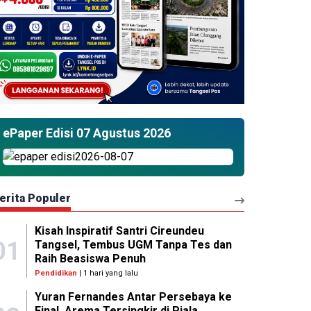
ePaper Edisi 07 Agustus 2026
erita Populer
Kisah Inspiratif Santri Cireundeu
01
Tangsel, Tembus UGM Tanpa Tes dan
Raih Beasiswa Penuh
Pendidikan
| 1 hari yang lalu
Yuran Fernandes Antar Persebaya ke
Final, Arema Tersingkir di Piala