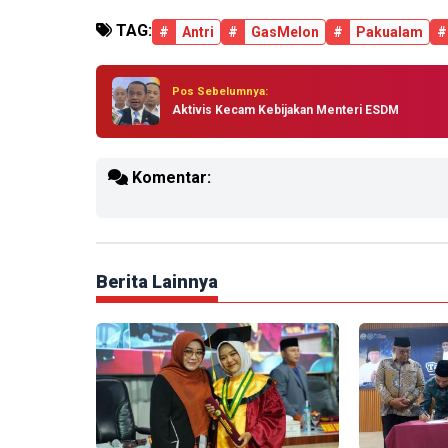
TAG:
#
Antri
#
GasMelon
#
Pakualam
#
Pos Sebelumnya:
Aktivis Kecam Kebijakan Menteri ESDM
Komentar:
Berita Lainnya