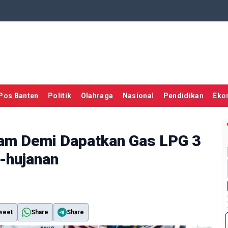
Pos Banten
Politik
Olahraga
Nasional
Pendidikan
Eko
am Demi Dapatkan Gas LPG 3
-hujanan
weet
Share
Share