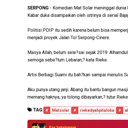
SERPONG
- Komedian Mat Solar meninggal dunia k
Kabar duka disampaikan oleh istrinya di serial Bajaj
Politisi PDIP itu sedih karena belum bisa memperjua
menjadi proyek Jalan Tol Serpong-Cinere.
Masya Allah, belum sele?sai sejak 2019. Alhamduli
semoga sebe?lum Lebaran,? kata Rieke.
Artis Berbagi Suami itu bah?kan sampai menulis Su
Aku punya utang janji. Abang itu bantu bangun mas
memang haknya, ya tolong dibayarkan,? tutur Riek
TAG:
#
Matsolar
#
riekedyahpitaloka
#
a
Pos Sebelumnya: