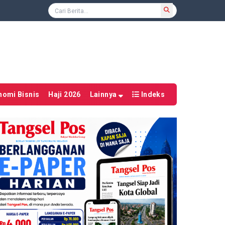
nomi Bisnis
Haji 2026
Lainnya
Indeks