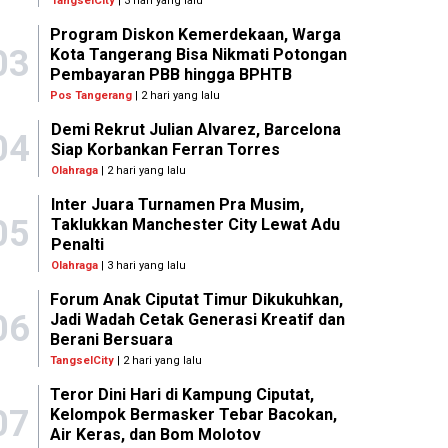
TangselCity
| 3 hari yang lalu
Program Diskon Kemerdekaan, Warga
03
Kota Tangerang Bisa Nikmati Potongan
Pembayaran PBB hingga BPHTB
Pos Tangerang
| 2 hari yang lalu
Demi Rekrut Julian Alvarez, Barcelona
04
Siap Korbankan Ferran Torres
Olahraga
| 2 hari yang lalu
Inter Juara Turnamen Pra Musim,
05
Taklukkan Manchester City Lewat Adu
Penalti
Olahraga
| 3 hari yang lalu
Forum Anak Ciputat Timur Dikukuhkan,
06
Jadi Wadah Cetak Generasi Kreatif dan
Berani Bersuara
TangselCity
| 2 hari yang lalu
Teror Dini Hari di Kampung Ciputat,
07
Kelompok Bermasker Tebar Bacokan,
Air Keras, dan Bom Molotov