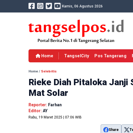
Kamis, 06 Agustus 2026
Home
TangselCity
Pos Tangerang
Home
/
Selebritis
Rieke Diah Pitaloka Janji
Mat Solar
Reporter:
Farhan
Editor:
AY
Rabu, 19 Maret 2025 | 07:06 WIB
Share
T