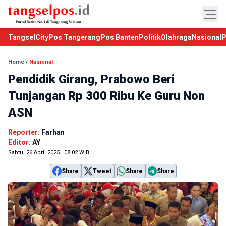
TangselCity
Pos Tangerang
Pos Banten
Politik
Olahraga
Nasional
P
Home
/
Nasional
Pendidik Girang, Prabowo Beri
Tunjangan Rp 300 Ribu Ke Guru Non
ASN
Reporter:
Farhan
Editor:
AY
Sabtu, 26 April 2025 | 08:02 WIB
Share
Tweet
Share
Share