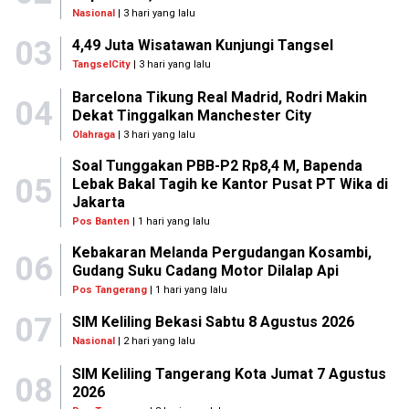
Nasional
| 3 hari yang lalu
03
4,49 Juta Wisatawan Kunjungi Tangsel
TangselCity
| 3 hari yang lalu
Barcelona Tikung Real Madrid, Rodri Makin
04
Dekat Tinggalkan Manchester City
Olahraga
| 3 hari yang lalu
Soal Tunggakan PBB-P2 Rp8,4 M, Bapenda
05
Lebak Bakal Tagih ke Kantor Pusat PT Wika di
Jakarta
Pos Banten
| 1 hari yang lalu
Kebakaran Melanda Pergudangan Kosambi,
06
Gudang Suku Cadang Motor Dilalap Api
Pos Tangerang
| 1 hari yang lalu
07
SIM Keliling Bekasi Sabtu 8 Agustus 2026
Nasional
| 2 hari yang lalu
SIM Keliling Tangerang Kota Jumat 7 Agustus
08
2026