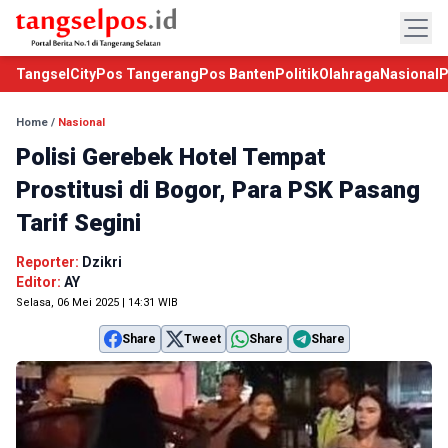
TangselCity
Pos Tangerang
Pos Banten
Politik
Olahraga
Nasional
P
Home
/
Nasional
Polisi Gerebek Hotel Tempat
Prostitusi di Bogor, Para PSK Pasang
Tarif Segini
Reporter:
Dzikri
Editor:
AY
Selasa, 06 Mei 2025 | 14:31 WIB
Share
Tweet
Share
Share