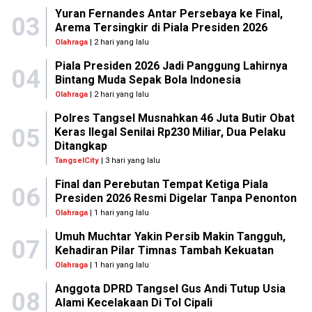
Yuran Fernandes Antar Persebaya ke Final,
03
Arema Tersingkir di Piala Presiden 2026
Olahraga
| 2 hari yang lalu
Piala Presiden 2026 Jadi Panggung Lahirnya
04
Bintang Muda Sepak Bola Indonesia
Olahraga
| 2 hari yang lalu
Polres Tangsel Musnahkan 46 Juta Butir Obat
05
Keras Ilegal Senilai Rp230 Miliar, Dua Pelaku
Ditangkap
TangselCity
| 3 hari yang lalu
Final dan Perebutan Tempat Ketiga Piala
06
Presiden 2026 Resmi Digelar Tanpa Penonton
Olahraga
| 1 hari yang lalu
Umuh Muchtar Yakin Persib Makin Tangguh,
07
Kehadiran Pilar Timnas Tambah Kekuatan
Olahraga
| 1 hari yang lalu
Anggota DPRD Tangsel Gus Andi Tutup Usia
08
Alami Kecelakaan Di Tol Cipali