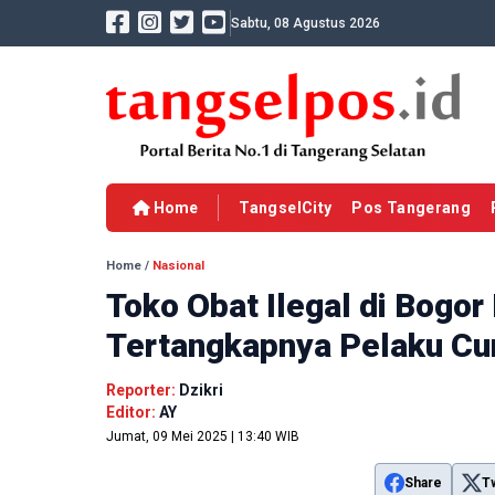
Sabtu, 08 Agustus 2026
Home
TangselCity
Pos Tangerang
Home
/
Nasional
Toko Obat Ilegal di Bogor
Tertangkapnya Pelaku C
Reporter:
Dzikri
Editor:
AY
Jumat, 09 Mei 2025 | 13:40 WIB
Share
T