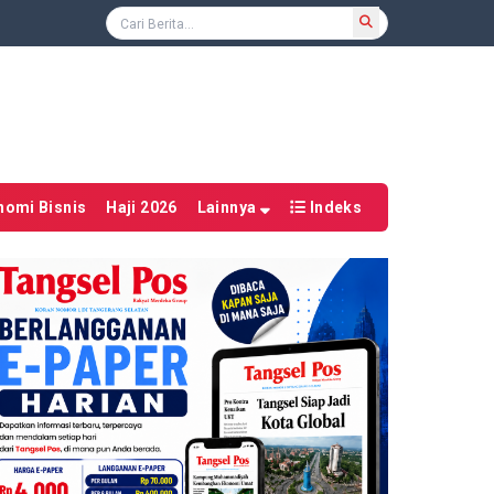
nomi Bisnis
Haji 2026
Lainnya
Indeks