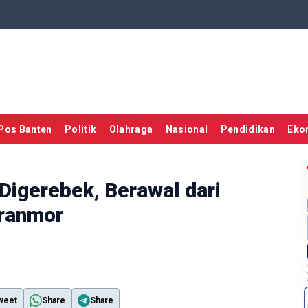
Pos Banten
Politik
Olahraga
Nasional
Pendidikan
Eko
 Digerebek, Berawal dari
uranmor
weet
Share
Share