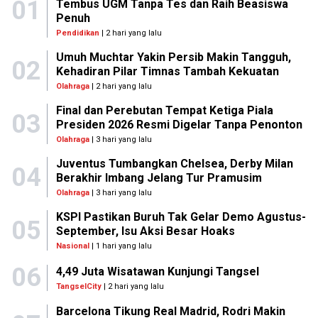
01
Tembus UGM Tanpa Tes dan Raih Beasiswa
Penuh
Pendidikan
| 2 hari yang lalu
Umuh Muchtar Yakin Persib Makin Tangguh,
02
Kehadiran Pilar Timnas Tambah Kekuatan
Olahraga
| 2 hari yang lalu
Final dan Perebutan Tempat Ketiga Piala
03
Presiden 2026 Resmi Digelar Tanpa Penonton
Olahraga
| 3 hari yang lalu
Juventus Tumbangkan Chelsea, Derby Milan
04
Berakhir Imbang Jelang Tur Pramusim
Olahraga
| 3 hari yang lalu
KSPI Pastikan Buruh Tak Gelar Demo Agustus-
05
September, Isu Aksi Besar Hoaks
Nasional
| 1 hari yang lalu
06
4,49 Juta Wisatawan Kunjungi Tangsel
TangselCity
| 2 hari yang lalu
Barcelona Tikung Real Madrid, Rodri Makin