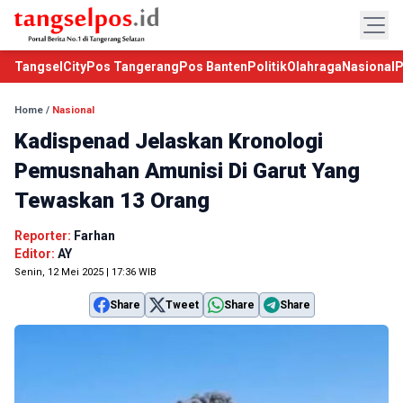
TangselCity
Pos Tangerang
Pos Banten
Politik
Olahraga
Nasional
P
Home
/
Nasional
Kadispenad Jelaskan Kronologi
Pemusnahan Amunisi Di Garut Yang
Tewaskan 13 Orang
Reporter:
Farhan
Editor:
AY
Senin, 12 Mei 2025 | 17:36 WIB
Share
Tweet
Share
Share