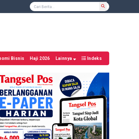
nomi Bisnis
Haji 2026
Lainnya
Indeks