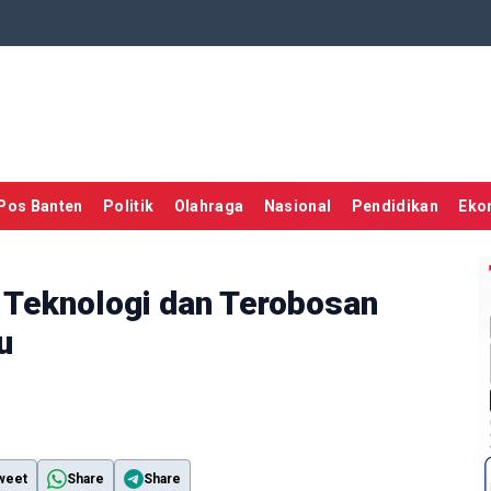
Pos Banten
Politik
Olahraga
Nasional
Pendidikan
Eko
 Teknologi dan Terobosan
u
weet
Share
Share