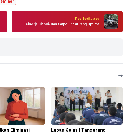
seminar
Pos Berikutnya:
Kinerja Dishub Dan Satpol PP Kurang Optimal
kan Eliminasi
Lapas Kelas I Tangerang