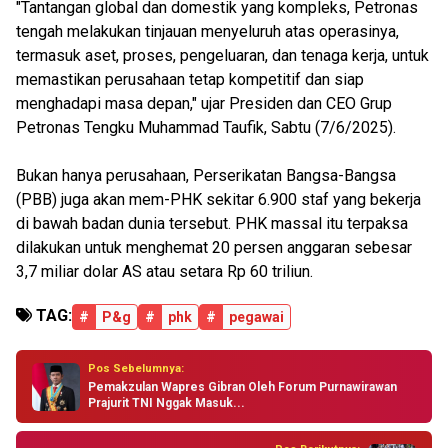
"Tantangan global dan domestik yang kompleks, Petronas
tengah melakukan tinjauan menyeluruh atas operasinya,
termasuk aset, proses, pengeluaran, dan tenaga kerja, untuk
memastikan perusahaan tetap kompetitif dan siap
menghadapi masa depan," ujar Presiden dan CEO Grup
Petronas Tengku Muhammad Taufik, Sabtu (7/6/2025).
Bukan hanya perusahaan, Perserikatan Bangsa-Bangsa
(PBB) juga akan mem-PHK sekitar 6.900 staf yang bekerja
di bawah badan dunia tersebut. PHK massal itu terpaksa
dilakukan untuk menghemat 20 persen anggaran sebesar
3,7 miliar dolar AS atau setara Rp 60 triliun.
TAG:
#
P&g
#
phk
#
pegawai
Pos Sebelumnya:
Pemakzulan Wapres Gibran Oleh Forum Purnawirawan
Prajurit TNI Nggak Masuk...