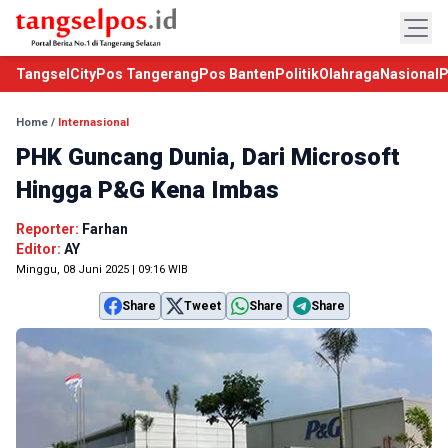
TangselCity
Pos Tangerang
Pos Banten
Politik
Olahraga
Nasional
P
Home
/
Internasional
PHK Guncang Dunia, Dari Microsoft
Hingga P&G Kena Imbas
Reporter:
Farhan
Editor:
AY
Minggu, 08 Juni 2025 | 09:16 WIB
Share
Tweet
Share
Share