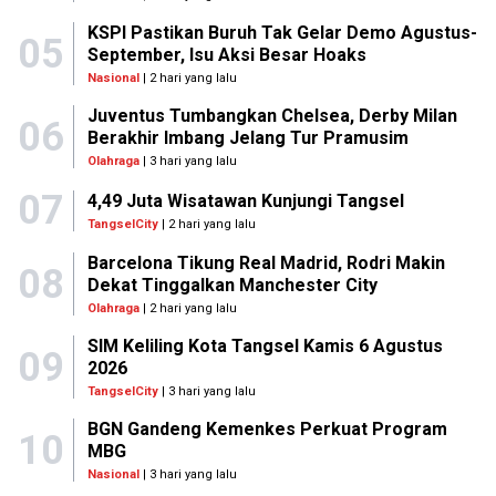
KSPI Pastikan Buruh Tak Gelar Demo Agustus-
05
September, Isu Aksi Besar Hoaks
Nasional
| 2 hari yang lalu
Juventus Tumbangkan Chelsea, Derby Milan
06
Berakhir Imbang Jelang Tur Pramusim
Olahraga
| 3 hari yang lalu
07
4,49 Juta Wisatawan Kunjungi Tangsel
TangselCity
| 2 hari yang lalu
Barcelona Tikung Real Madrid, Rodri Makin
08
Dekat Tinggalkan Manchester City
Olahraga
| 2 hari yang lalu
SIM Keliling Kota Tangsel Kamis 6 Agustus
09
2026
TangselCity
| 3 hari yang lalu
BGN Gandeng Kemenkes Perkuat Program
10
MBG
Nasional
| 3 hari yang lalu