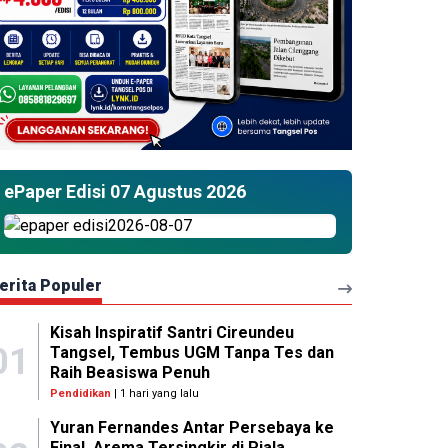
ePaper Edisi 07 Agustus 2026
erita Populer
Kisah Inspiratif Santri Cireundeu
01
Tangsel, Tembus UGM Tanpa Tes dan
Raih Beasiswa Penuh
Pendidikan
| 1 hari yang lalu
Yuran Fernandes Antar Persebaya ke
Final, Arema Tersingkir di Piala