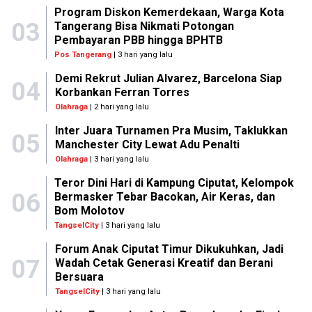
Program Diskon Kemerdekaan, Warga Kota
03
Tangerang Bisa Nikmati Potongan
Pembayaran PBB hingga BPHTB
Pos Tangerang
| 3 hari yang lalu
Demi Rekrut Julian Alvarez, Barcelona Siap
04
Korbankan Ferran Torres
Olahraga
| 2 hari yang lalu
Inter Juara Turnamen Pra Musim, Taklukkan
05
Manchester City Lewat Adu Penalti
Olahraga
| 3 hari yang lalu
Teror Dini Hari di Kampung Ciputat, Kelompok
06
Bermasker Tebar Bacokan, Air Keras, dan
Bom Molotov
TangselCity
| 3 hari yang lalu
Forum Anak Ciputat Timur Dikukuhkan, Jadi
07
Wadah Cetak Generasi Kreatif dan Berani
Bersuara
TangselCity
| 3 hari yang lalu