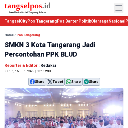
TangselCity
Pos Tangerang
Pos Banten
Politik
Olahraga
Nasional
P
Home
/
Pos Tangerang
SMKN 3 Kota Tangerang Jadi
Percontohan PPK BLUD
Reporter & Editor :
Redaksi
Senin, 16 Juni 2025 | 08:15 WIB
Share
Tweet
Share
Share