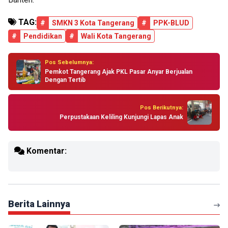
TAG:
#
SMKN 3 Kota Tangerang
#
PPK-BLUD
#
Pendidikan
#
Wali Kota Tangerang
Pos Sebelumnya:
Pemkot Tangerang Ajak PKL Pasar Anyar Berjualan
Dengan Tertib
Pos Berikutnya:
Perpustakaan Keliling Kunjungi Lapas Anak
Komentar:
Berita Lainnya