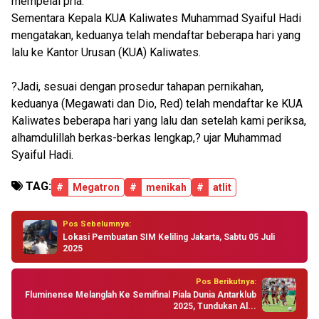
mempelai pria.
Sementara Kepala KUA Kaliwates Muhammad Syaiful Hadi
mengatakan, keduanya telah mendaftar beberapa hari yang
lalu ke Kantor Urusan (KUA) Kaliwates.
?Jadi, sesuai dengan prosedur tahapan pernikahan,
keduanya (Megawati dan Dio, Red) telah mendaftar ke KUA
Kaliwates beberapa hari yang lalu dan setelah kami periksa,
alhamdulillah berkas-berkas lengkap,? ujar Muhammad
Syaiful Hadi.
TAG:
#
Megatron
#
menikah
#
atlit
Pos Sebelumnya:
Lokasi Pembuatan SIM Keliling Jakarta, Sabtu 05 Juli
2025
Pos Berikutnya:
Fluminense Melanglah Ke Semifinal Piala Dunia Antarklub
2025, Tundukan Al...