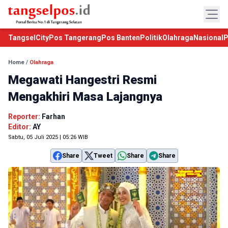
TangselCity
Pos Tangerang
Pos Banten
Politik
Olahraga
Nasional
P
Home
/
Olahraga
Megawati Hangestri Resmi
Mengakhiri Masa Lajangnya
Reporter:
Farhan
Editor:
AY
Sabtu, 05 Juli 2025 | 05:26 WIB
Share
Tweet
Share
Share