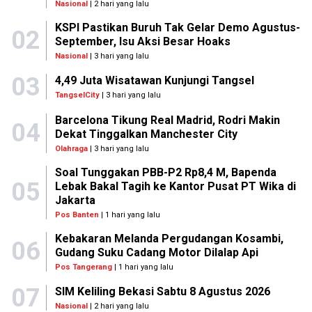
Nasional
| 2 hari yang lalu
KSPI Pastikan Buruh Tak Gelar Demo Agustus-
02
September, Isu Aksi Besar Hoaks
Nasional
| 3 hari yang lalu
03
4,49 Juta Wisatawan Kunjungi Tangsel
TangselCity
| 3 hari yang lalu
Barcelona Tikung Real Madrid, Rodri Makin
04
Dekat Tinggalkan Manchester City
Olahraga
| 3 hari yang lalu
Soal Tunggakan PBB-P2 Rp8,4 M, Bapenda
05
Lebak Bakal Tagih ke Kantor Pusat PT Wika di
Jakarta
Pos Banten
| 1 hari yang lalu
Kebakaran Melanda Pergudangan Kosambi,
06
Gudang Suku Cadang Motor Dilalap Api
Pos Tangerang
| 1 hari yang lalu
07
SIM Keliling Bekasi Sabtu 8 Agustus 2026
Nasional
| 2 hari yang lalu