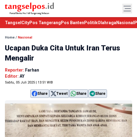
TangselCity
Pos Tangerang
Pos Banten
Politik
Olahraga
Nasional
P
Home
/
Nasional
Ucapan Duka Cita Untuk Iran Terus
Mengalir
Reporter:
Farhan
Editor:
AY
Sabtu, 05 Juli 2025 | 13:51 WIB
Share
Tweet
Share
Share