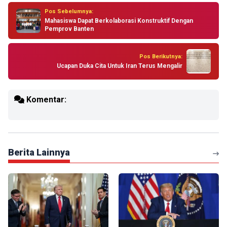
Pos Sebelumnya:
Mahasiswa Dapat Berkolaborasi Konstruktif Dengan
Pemprov Banten
Pos Berikutnya:
Ucapan Duka Cita Untuk Iran Terus Mengalir
Komentar:
Berita Lainnya