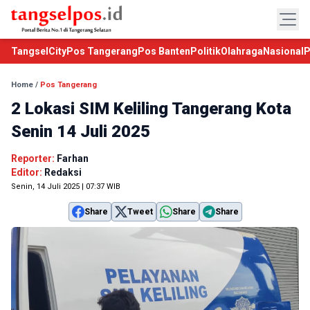
TangselCity
Pos Tangerang
Pos Banten
Politik
Olahraga
Nasional
P
Home
/
Pos Tangerang
2 Lokasi SIM Keliling Tangerang Kota
Senin 14 Juli 2025
Reporter:
Farhan
Editor:
Redaksi
Senin, 14 Juli 2025 | 07:37 WIB
Share
Tweet
Share
Share