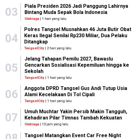
Piala Presiden 2026 Jadi Panggung Lahirnya
03
Bintang Muda Sepak Bola Indonesia
Olahraga
| 1 hari yang lalu
Polres Tangsel Musnahkan 46 Juta Butir Obat
04
Keras Ilegal Senilai Rp230 Miliar, Dua Pelaku
Ditangkap
TangselCity
| 2 hari yang lalu
Jelang Tahapan Pemilu 2027, Bawaslu
05
Gencarkan Sosialisasi Kepemiluan hingga ke
Sekolah
TangselCity
| 1 hari yang lalu
Anggota DPRD Tangsel Gus Andi Tutup Usia
06
Alami Kecelakaan Di Tol Cipali
TangselCity
| 1 hari yang lalu
Umuh Muchtar Yakin Persib Makin Tangguh,
07
Kehadiran Pilar Timnas Tambah Kekuatan
Olahraga
| 13 jam yang lalu
08
Tangsel Matangkan Event Car Free Night