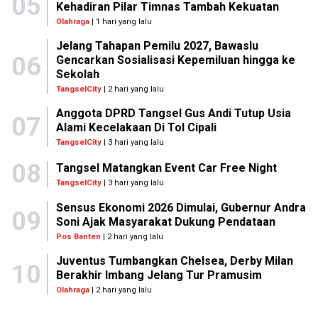
05
Kehadiran Pilar Timnas Tambah Kekuatan
Olahraga
| 1 hari yang lalu
Jelang Tahapan Pemilu 2027, Bawaslu
06
Gencarkan Sosialisasi Kepemiluan hingga ke
Sekolah
TangselCity
| 2 hari yang lalu
Anggota DPRD Tangsel Gus Andi Tutup Usia
07
Alami Kecelakaan Di Tol Cipali
TangselCity
| 3 hari yang lalu
08
Tangsel Matangkan Event Car Free Night
TangselCity
| 3 hari yang lalu
Sensus Ekonomi 2026 Dimulai, Gubernur Andra
09
Soni Ajak Masyarakat Dukung Pendataan
Pos Banten
| 2 hari yang lalu
Juventus Tumbangkan Chelsea, Derby Milan
10
Berakhir Imbang Jelang Tur Pramusim
Olahraga
| 2 hari yang lalu