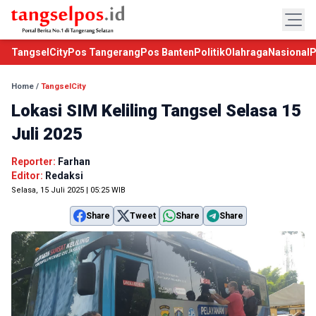
TangselCity
Pos Tangerang
Pos Banten
Politik
Olahraga
Nasional
P
Home
/
TangselCity
Lokasi SIM Keliling Tangsel Selasa 15
Juli 2025
Reporter:
Farhan
Editor:
Redaksi
Selasa, 15 Juli 2025 | 05:25 WIB
Share
Tweet
Share
Share