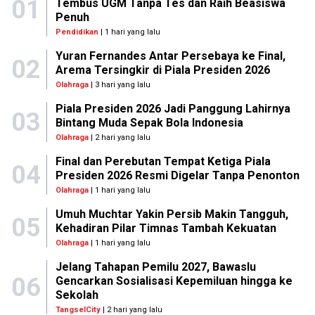
01
Tembus UGM Tanpa Tes dan Raih Beasiswa
Penuh
Pendidikan
| 1 hari yang lalu
Yuran Fernandes Antar Persebaya ke Final,
02
Arema Tersingkir di Piala Presiden 2026
Olahraga
| 3 hari yang lalu
Piala Presiden 2026 Jadi Panggung Lahirnya
03
Bintang Muda Sepak Bola Indonesia
Olahraga
| 2 hari yang lalu
Final dan Perebutan Tempat Ketiga Piala
04
Presiden 2026 Resmi Digelar Tanpa Penonton
Olahraga
| 1 hari yang lalu
Umuh Muchtar Yakin Persib Makin Tangguh,
05
Kehadiran Pilar Timnas Tambah Kekuatan
Olahraga
| 1 hari yang lalu
Jelang Tahapan Pemilu 2027, Bawaslu
06
Gencarkan Sosialisasi Kepemiluan hingga ke
Sekolah
TangselCity
| 2 hari yang lalu