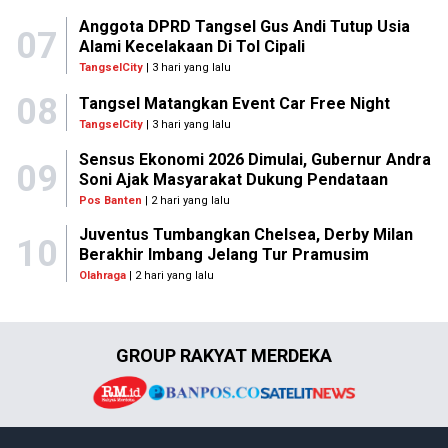
Anggota DPRD Tangsel Gus Andi Tutup Usia
07
Alami Kecelakaan Di Tol Cipali
TangselCity
| 3 hari yang lalu
08
Tangsel Matangkan Event Car Free Night
TangselCity
| 3 hari yang lalu
Sensus Ekonomi 2026 Dimulai, Gubernur Andra
09
Soni Ajak Masyarakat Dukung Pendataan
Pos Banten
| 2 hari yang lalu
Juventus Tumbangkan Chelsea, Derby Milan
10
Berakhir Imbang Jelang Tur Pramusim
Olahraga
| 2 hari yang lalu
GROUP RAKYAT MERDEKA