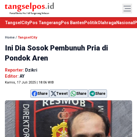
TangselCity
Pos Tangerang
Pos Banten
Politik
Olahraga
Nasional
P
Home
/
TangselCity
Ini Dia Sosok Pembunuh Pria di
Pondok Aren
Reporter:
Dzikri
Editor:
AY
Kamis, 17 Juli 2025 | 18:06 WIB
Share
Tweet
Share
Share