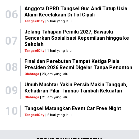
Anggota DPRD Tangsel Gus Andi Tutup Usia
06
Alami Kecelakaan Di Tol Cipali
TangselCity
| 2 hari yang lalu
Jelang Tahapan Pemilu 2027, Bawaslu
07
Gencarkan Sosialisasi Kepemiluan hingga ke
Sekolah
TangselCity
| 1 hari yang lalu
Final dan Perebutan Tempat Ketiga Piala
08
Presiden 2026 Resmi Digelar Tanpa Penonton
Olahraga
| 23 jam yang lalu
Umuh Muchtar Yakin Persib Makin Tangguh,
09
Kehadiran Pilar Timnas Tambah Kekuatan
Olahraga
| 21 jam yang lalu
10
Tangsel Matangkan Event Car Free Night
TangselCity
| 2 hari yang lalu