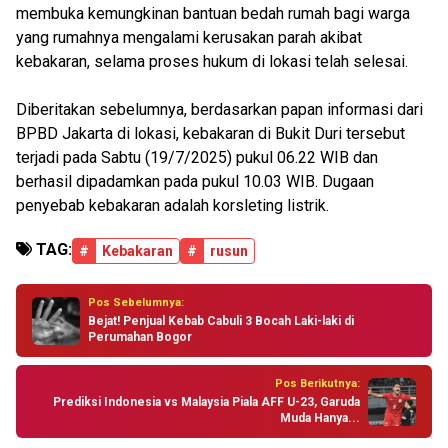
membuka kemungkinan bantuan bedah rumah bagi warga
yang rumahnya mengalami kerusakan parah akibat
kebakaran, selama proses hukum di lokasi telah selesai.
Diberitakan sebelumnya, berdasarkan papan informasi dari
BPBD Jakarta di lokasi, kebakaran di Bukit Duri tersebut
terjadi pada Sabtu (19/7/2025) pukul 06.22 WIB dan
berhasil dipadamkan pada pukul 10.03 WIB. Dugaan
penyebab kebakaran adalah korsleting listrik.
TAG:
#
Kebakaran
#
rusun
Pos Sebelumnya:
Bejat! Penjual Kebab Cabuli 3 Bocah Laki-laki di
Perumahan Bogor
Pos Berikutnya:
Prediksi Indonesia vs Malaysia Piala AFF U-23, Garuda
Muda Hanya...