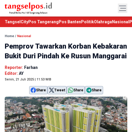
TangselCity
Pos Tangerang
Pos Banten
Politik
Olahraga
Nasional
P
Home
/
Nasional
Pemprov Tawarkan Korban Kebakaran
Bukit Duri Pindah Ke Rusun Manggarai
Reporter:
Farhan
Editor:
AY
Senin, 21 Juli 2025 | 11:53 WIB
Share
Tweet
Share
Share