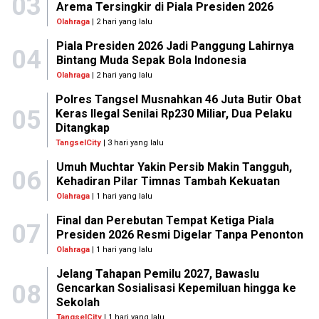
03
Arema Tersingkir di Piala Presiden 2026
Olahraga
| 2 hari yang lalu
Piala Presiden 2026 Jadi Panggung Lahirnya
04
Bintang Muda Sepak Bola Indonesia
Olahraga
| 2 hari yang lalu
Polres Tangsel Musnahkan 46 Juta Butir Obat
05
Keras Ilegal Senilai Rp230 Miliar, Dua Pelaku
Ditangkap
TangselCity
| 3 hari yang lalu
Umuh Muchtar Yakin Persib Makin Tangguh,
06
Kehadiran Pilar Timnas Tambah Kekuatan
Olahraga
| 1 hari yang lalu
Final dan Perebutan Tempat Ketiga Piala
07
Presiden 2026 Resmi Digelar Tanpa Penonton
Olahraga
| 1 hari yang lalu
Jelang Tahapan Pemilu 2027, Bawaslu
08
Gencarkan Sosialisasi Kepemiluan hingga ke
Sekolah
TangselCity
| 1 hari yang lalu