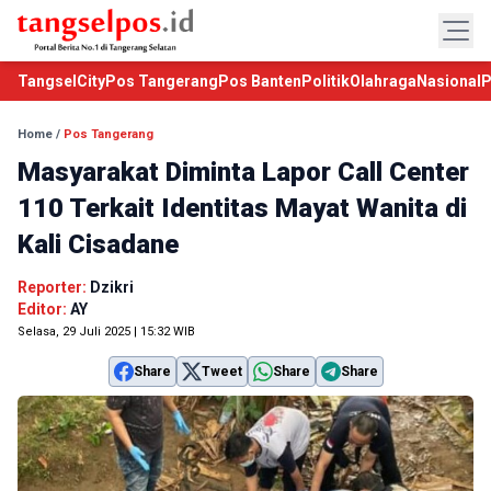
TangselCity
Pos Tangerang
Pos Banten
Politik
Olahraga
Nasional
P
Home
/
Pos Tangerang
Masyarakat Diminta Lapor Call Center
110 Terkait Identitas Mayat Wanita di
Kali Cisadane
Reporter:
Dzikri
Editor:
AY
Selasa, 29 Juli 2025 | 15:32 WIB
Share
Tweet
Share
Share