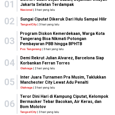
01
Jakarta Selatan Terdampak
Nasional
| 3 hari yang lalu
02
Sungai Ciputat Dikeruk Dari Hulu Sampai Hilir
TangselCity
| 3 hari yang lalu
Program Diskon Kemerdekaan, Warga Kota
03
Tangerang Bisa Nikmati Potongan
Pembayaran PBB hingga BPHTB
Pos Tangerang
| 3 hari yang lalu
Demi Rekrut Julian Alvarez, Barcelona Siap
04
Korbankan Ferran Torres
Olahraga
| 2 hari yang lalu
Inter Juara Turnamen Pra Musim, Taklukkan
05
Manchester City Lewat Adu Penalti
Olahraga
| 3 hari yang lalu
Teror Dini Hari di Kampung Ciputat, Kelompok
06
Bermasker Tebar Bacokan, Air Keras, dan
Bom Molotov
TangselCity
| 3 hari yang lalu