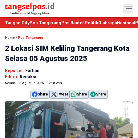
TangselCity
Pos Tangerang
Pos Banten
Politik
Olahraga
Nasional
P
Home
/
Pos Tangerang
2 Lokasi SIM Keliling Tangerang Kota
Selasa 05 Agustus 2025
Reporter:
Farhan
Editor:
Redaksi
Selasa, 05 Agustus 2025 | 07:28 WIB
Share
Tweet
Share
Share