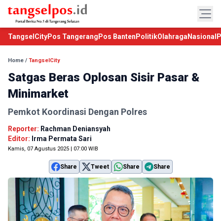
TangselCity
Pos Tangerang
Pos Banten
Politik
Olahraga
Nasional
P
Home
/
TangselCity
Satgas Beras Oplosan Sisir Pasar &
Minimarket
Pemkot Koordinasi Dengan Polres
Reporter:
Rachman Deniansyah
Editor:
Irma Permata Sari
Kamis, 07 Agustus 2025 | 07:00 WIB
Share
Tweet
Share
Share