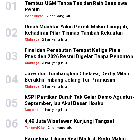
01
Tembus UGM Tanpa Tes dan Raih Beasiswa
Penuh
Pendidikan
| 2 hari yang lalu
Umuh Muchtar Yakin Persib Makin Tangguh,
02
Kehadiran Pilar Timnas Tambah Kekuatan
Olahraga
| 2 hari yang lalu
Final dan Perebutan Tempat Ketiga Piala
03
Presiden 2026 Resmi Digelar Tanpa Penonton
Olahraga
| 3 hari yang lalu
Juventus Tumbangkan Chelsea, Derby Milan
04
Berakhir Imbang Jelang Tur Pramusim
Olahraga
| 3 hari yang lalu
KSPI Pastikan Buruh Tak Gelar Demo Agustus-
05
September, Isu Aksi Besar Hoaks
Nasional
| 1 hari yang lalu
06
4,49 Juta Wisatawan Kunjungi Tangsel
TangselCity
| 2 hari yang lalu
Barcelona Tikung Real Madrid, Rodri Makin