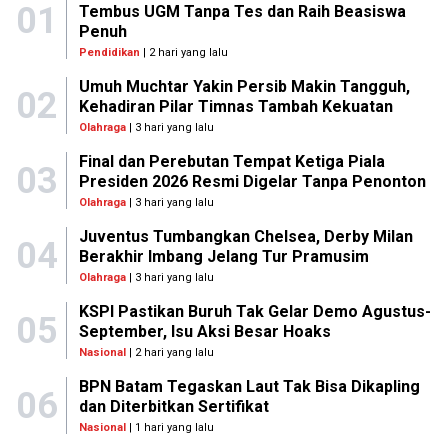
01
Tembus UGM Tanpa Tes dan Raih Beasiswa
Penuh
Pendidikan
| 2 hari yang lalu
Umuh Muchtar Yakin Persib Makin Tangguh,
02
Kehadiran Pilar Timnas Tambah Kekuatan
Olahraga
| 3 hari yang lalu
Final dan Perebutan Tempat Ketiga Piala
03
Presiden 2026 Resmi Digelar Tanpa Penonton
Olahraga
| 3 hari yang lalu
Juventus Tumbangkan Chelsea, Derby Milan
04
Berakhir Imbang Jelang Tur Pramusim
Olahraga
| 3 hari yang lalu
KSPI Pastikan Buruh Tak Gelar Demo Agustus-
05
September, Isu Aksi Besar Hoaks
Nasional
| 2 hari yang lalu
BPN Batam Tegaskan Laut Tak Bisa Dikapling
06
dan Diterbitkan Sertifikat
Nasional
| 1 hari yang lalu