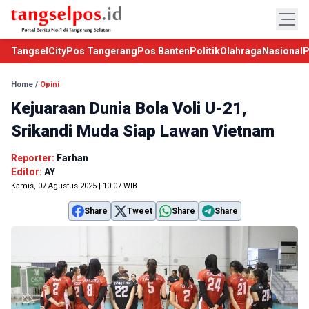
TangselCity
Pos Tangerang
Pos Banten
Politik
Olahraga
Nasional
P
Home
/
Opini
Kejuaraan Dunia Bola Voli U-21,
Srikandi Muda Siap Lawan Vietnam
Reporter:
Farhan
Editor:
AY
Kamis, 07 Agustus 2025 | 10:07 WIB
Share
Tweet
Share
Share