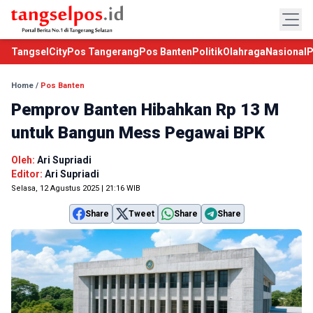
TangselCity
Pos Tangerang
Pos Banten
Politik
Olahraga
Nasional
P
Home
/
Pos Banten
Pemprov Banten Hibahkan Rp 13 M
untuk Bangun Mess Pegawai BPK
Oleh:
Ari Supriadi
Editor:
Ari Supriadi
Selasa, 12 Agustus 2025 | 21:16 WIB
Share
Tweet
Share
Share