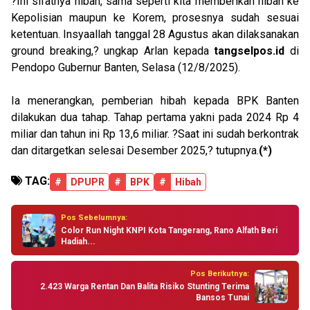
?Ini sifatnya hibah, sama seperti kita memberikan hibah ke
Kepolisian maupun ke Korem, prosesnya sudah sesuai
ketentuan. Insyaallah tanggal 28 Agustus akan dilaksanakan
ground breaking,? ungkap Arlan kepada
tangselpos.id
di
Pendopo Gubernur Banten, Selasa (12/8/2025).
Ia menerangkan, pemberian hibah kepada BPK Banten
dilakukan dua tahap. Tahap pertama yakni pada 2024 Rp 4
miliar dan tahun ini Rp 13,6 miliar. ?Saat ini sudah berkontrak
dan ditargetkan selesai Desember 2025,? tutupnya.
(*)
TAG:
#
DPUPR
#
BPK
#
Hibah
Pos Sebelumnya:
Color Run Night KNPI Kota Tangerang, Rano Alfath Beri
Hadiah...
Pos Berikutnya:
2.423 Warga Rentan Dan Balita Risiko Stunting Terima
Bansos Tunai