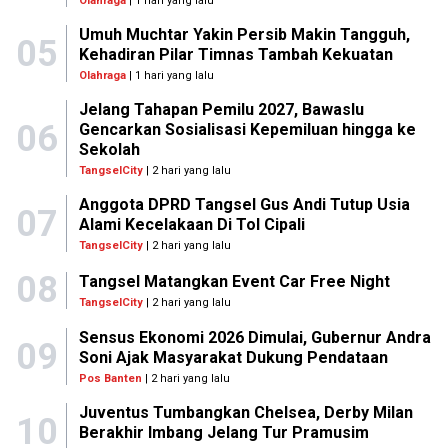
Olahraga
| 1 hari yang lalu
Umuh Muchtar Yakin Persib Makin Tangguh,
05
Kehadiran Pilar Timnas Tambah Kekuatan
Olahraga
| 1 hari yang lalu
Jelang Tahapan Pemilu 2027, Bawaslu
06
Gencarkan Sosialisasi Kepemiluan hingga ke
Sekolah
TangselCity
| 2 hari yang lalu
Anggota DPRD Tangsel Gus Andi Tutup Usia
07
Alami Kecelakaan Di Tol Cipali
TangselCity
| 2 hari yang lalu
08
Tangsel Matangkan Event Car Free Night
TangselCity
| 2 hari yang lalu
Sensus Ekonomi 2026 Dimulai, Gubernur Andra
09
Soni Ajak Masyarakat Dukung Pendataan
Pos Banten
| 2 hari yang lalu
Juventus Tumbangkan Chelsea, Derby Milan
10
Berakhir Imbang Jelang Tur Pramusim