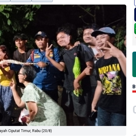
B
yah Ciputat Timur, Rabu (20/8)