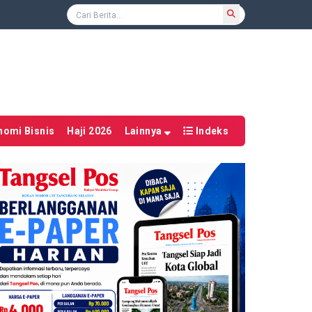
nomi Bisnis
Haji 2026
Lainnya
Indeks