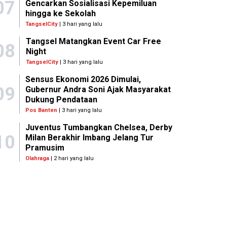
07
Gencarkan Sosialisasi Kepemiluan
hingga ke Sekolah
TangselCity
| 3 hari yang lalu
Tangsel Matangkan Event Car Free
08
Night
TangselCity
| 3 hari yang lalu
Sensus Ekonomi 2026 Dimulai,
09
Gubernur Andra Soni Ajak Masyarakat
Dukung Pendataan
Pos Banten
| 3 hari yang lalu
Juventus Tumbangkan Chelsea, Derby
10
Milan Berakhir Imbang Jelang Tur
Pramusim
Olahraga
| 2 hari yang lalu