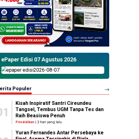
ePaper Edisi 07 Agustus 2026
erita Populer
Kisah Inspiratif Santri Cireundeu
01
Tangsel, Tembus UGM Tanpa Tes dan
Raih Beasiswa Penuh
Pendidikan
| 2 hari yang lalu
Yuran Fernandes Antar Persebaya ke
Final, Arema Tersingkir di Piala