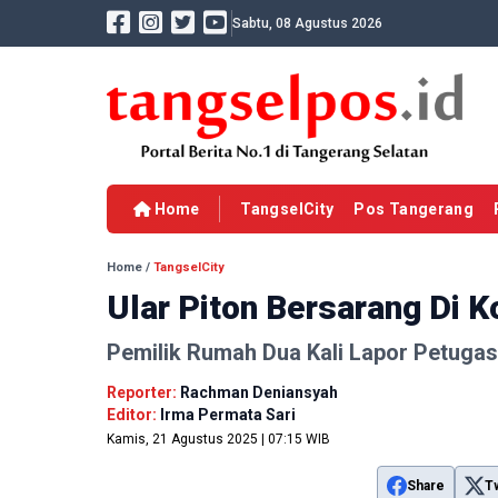
Sabtu, 08 Agustus 2026
Home
TangselCity
Pos Tangerang
Home
/
TangselCity
Ular Piton Bersarang Di 
Pemilik Rumah Dua Kali Lapor Petugas
Reporter:
Rachman Deniansyah
Editor:
Irma Permata Sari
Kamis, 21 Agustus 2025 | 07:15 WIB
Share
T