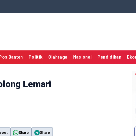
Pos Banten
Politik
Olahraga
Nasional
Pendidikan
Eko
Kolong Lemari
weet
Share
Share