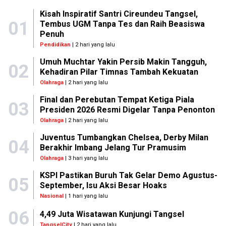
Kisah Inspiratif Santri Cireundeu Tangsel,
01
Tembus UGM Tanpa Tes dan Raih Beasiswa
Penuh
Pendidikan
| 2 hari yang lalu
Umuh Muchtar Yakin Persib Makin Tangguh,
02
Kehadiran Pilar Timnas Tambah Kekuatan
Olahraga
| 2 hari yang lalu
Final dan Perebutan Tempat Ketiga Piala
03
Presiden 2026 Resmi Digelar Tanpa Penonton
Olahraga
| 2 hari yang lalu
Juventus Tumbangkan Chelsea, Derby Milan
04
Berakhir Imbang Jelang Tur Pramusim
Olahraga
| 3 hari yang lalu
KSPI Pastikan Buruh Tak Gelar Demo Agustus-
05
September, Isu Aksi Besar Hoaks
Nasional
| 1 hari yang lalu
06
4,49 Juta Wisatawan Kunjungi Tangsel
TangselCity
| 2 hari yang lalu