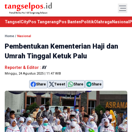
TangselCity
Pos Tangerang
Pos Banten
Politik
Olahraga
Nasional
P
Home
/
Nasional
Pembentukan Kementerian Haji dan
Umrah Tinggal Ketuk Palu
Reporter & Editor :
AY
Minggu, 24 Agustus 2025 | 11:47 WIB
Share
Tweet
Share
Share