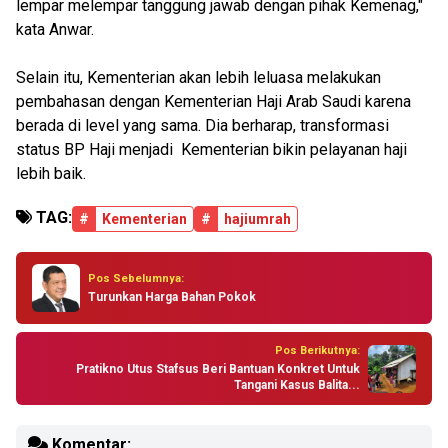
lempar melempar tanggung jawab dengan pihak Kemenag,"
kata Anwar.
Selain itu, Kementerian akan lebih leluasa melakukan
pembahasan dengan Kementerian Haji Arab Saudi karena
berada di level yang sama. Dia berharap, transformasi
status BP Haji menjadi Kementerian bikin pelayanan haji
lebih baik.
TAG:
#
Kementerian
#
hajiumrah
Pos Sebelumnya:
Turunkan Harga Bahan Pokok
Pos Berikutnya:
Pratikno Utus Stafsus Beri Bantuan Konkret Untuk
Tangani Kasus Balita...
Komentar: