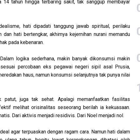
 14 tahun hingga terbaring sakit, tak sanggup membayar
ealisme, hati dipadati tanggung jawab spiritual, perilaku
an dan hati bertengkar, akhirnya kejernihan nurani memandu
ihak pada kebenaran.
 Dalam logika sederhana, makin banyak dikonsumsi makin
suai percobaan eks pegawai negeri sipil asal Prusia,
eredakan haus, namun konsumsi selanjutnya tak punya nilai
patut, juga tak sehat. Apalagi memanfaatkan fasilitas
ktif melihat orisinalitas seseorang berilah ia kekuasaan.
tis. Dari aktivis menjadi residivis. Dari Noel menjadi nol.
 ideal agar terpuaskan dengan ragam cara. Namun hati dalam
 ulang tahun, begitu lewat kerongkongan dibatasi oleh