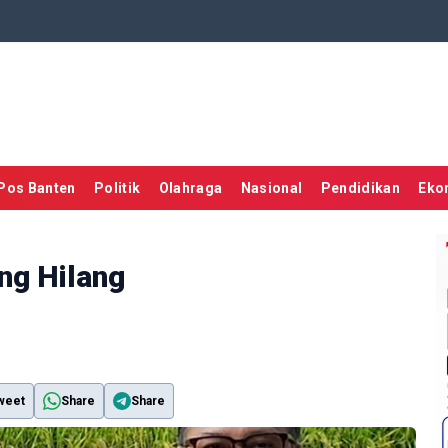
Pos Banten
Politik
Olahraga
Nasional
Pendidikan
Eko
ang Hilang
weet
Share
Share