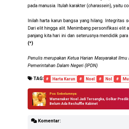
pada manusia. Itulah karakter (
charassein
), yaitu 
Inilah harta karun bangsa yang hilang. Integritas 
Dari elit hingga alit. Menimbang personifikasi elit 
panjang kita hari ini dan seterusnya mendidik para
(*)
Penulis merupakan Ketua Harian Masyarakat Ilmu P
Pemerintahan Dalam Negeri (IPDN)
TAG:
#
Harta Karun
#
Noel
#
Nol
#
Mu
Pos Sebelumnya:
Wamenaker Noel Jadi Tersangka, Golkar Predik
Belum Ada Reshuffle Kabinet
Komentar: