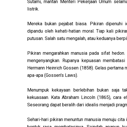
Sutami, mantan Menteri Pekerjaan Umum selama
listrik.
Mereka bukan pejabat biasa. Pikiran dipenuhi id
dipandu oleh kehati-hatian moral. Tiap kali pikir
putusan. Salah satu mengalah, atau keduanya berp
Pikiran mengarahkan manusia pada sifat hedon.
mengenyangkan. Rupanya kepuasan membatasi se
Hermann Heinrich Gossen (1858). Gelas pertama m
apa-apa (Gossen's Laws).
Menumpuk kekayaan berlebihan bukan saja tak 
kekuasaan. Kata Abraham Lincoln (1865), cara efe
Seseorang dapat beralih dari idealis menjadi pragma
Sehari-hari pikiran menuntun manusia menuju cita
bentuk rasa membatasinya. Seindah apapun kue