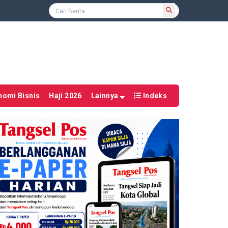
nomi Bisnis
Haji 2026
Lainnya
Indeks