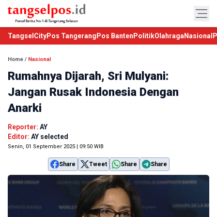
TangselCity
Pos Tangerang
Pos Banten
Politik
Olahraga
Nasional
P
Home
/
Nasional
Rumahnya Dijarah, Sri Mulyani:
Jangan Rusak Indonesia Dengan
Anarki
Reporter:
AY
Editor:
AY selected
Senin, 01 September 2025 | 09:50 WIB
Share
Tweet
Share
Share