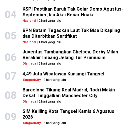
KSPI Pastikan Buruh Tak Gelar Demo Agustus-
04
September, Isu Aksi Besar Hoaks
Nasional
| 2 hari yang lalu
BPN Batam Tegaskan Laut Tak Bisa Dikapling
05
dan Diterbitkan Sertifikat
Nasional
| 1 hari yang lalu
Juventus Tumbangkan Chelsea, Derby Milan
06
Berakhir Imbang Jelang Tur Pramusim
Olahraga
| 3 hari yang lalu
07
4,49 Juta Wisatawan Kunjungi Tangsel
TangselCity
| 2 hari yang lalu
Barcelona Tikung Real Madrid, Rodri Makin
08
Dekat Tinggalkan Manchester City
Olahraga
| 2 hari yang lalu
SIM Keliling Kota Tangsel Kamis 6 Agustus
09
2026
TangselCity
| 3 hari yang lalu