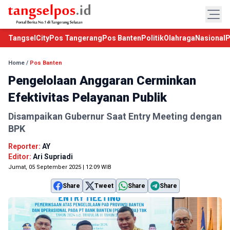
TangselCity
Pos Tangerang
Pos Banten
Politik
Olahraga
Nasional
P
Home
/
Pos Banten
Pengelolaan Anggaran Cerminkan
Efektivitas Pelayanan Publik
Disampaikan Gubernur Saat Entry Meeting dengan
BPK
Reporter:
AY
Editor:
Ari Supriadi
Jumat, 05 September 2025 | 12:09 WIB
Share
Tweet
Share
Share