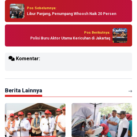
Pos Sebelumnya:
Libur Panjang, Penumpang Whoosh Naik 20 Persen
Pos Berikutnya:
Polisi Buru Aktor Utama Kericuhan di Jakartaq
Komentar:
Berita Lainnya