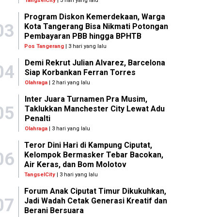
TangselCity
| 3 hari yang lalu
Program Diskon Kemerdekaan, Warga
03
Kota Tangerang Bisa Nikmati Potongan
Pembayaran PBB hingga BPHTB
Pos Tangerang
| 3 hari yang lalu
Demi Rekrut Julian Alvarez, Barcelona
04
Siap Korbankan Ferran Torres
Olahraga
| 2 hari yang lalu
Inter Juara Turnamen Pra Musim,
05
Taklukkan Manchester City Lewat Adu
Penalti
Olahraga
| 3 hari yang lalu
Teror Dini Hari di Kampung Ciputat,
06
Kelompok Bermasker Tebar Bacokan,
Air Keras, dan Bom Molotov
TangselCity
| 3 hari yang lalu
Forum Anak Ciputat Timur Dikukuhkan,
07
Jadi Wadah Cetak Generasi Kreatif dan
Berani Bersuara