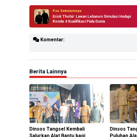
Pos Sebelumnya:
Erick Thohir: Lawan Lebanon Simulasi Hadapi
Ronde 4 Kualifikasi Piala Dunia
Komentar:
Berita Lainnya
Dinsos Tangsel Kembali
Dinsos Tan
Salurkan Alat Bantu bagi
Puluhan Ala