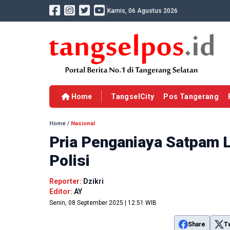
Kamis, 06 Agustus 2026
Home
TangselCity
Pos Tangerang
Home
/
Nasional
Pria Penganiaya Satpam L
Polisi
Reporter:
Dzikri
Editor:
AY
Senin, 08 September 2025 | 12:51 WIB
Share
T