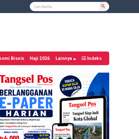
nomi Bisnis
Haji 2026
Lainnya
Indeks