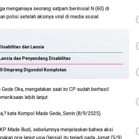
uga menganiaya seorang satpam berinisial N (60) di
 polisi setelah aksinya viral di media sosial.
isabilitas dan Lansia
Lansia dan Penyandang Disabilitas
700 Ompreng Digondol Komplotan
Gede Oka, mengatakan saat ini CP sudah berhasil
eriksaan lebih lanjut.
a,? kata Kompol Made Gede, Senin (8/9/2025).
AKP Made Budi, sebelumnya menjelaskan bahwa aksi
n pria lanjut usia (lansia) itu terjadi pada Jumat (5/9)