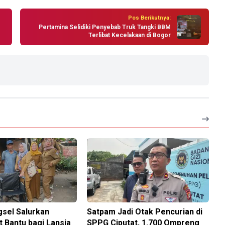
Pos Berikutnya:
Pertamina Selidiki Penyebab Truk Tangki BBM
Terlibat Kecelakaan di Bogor
gsel Salurkan
Satpam Jadi Otak Pencurian di
t Bantu bagi Lansia
SPPG Ciputat, 1.700 Ompreng