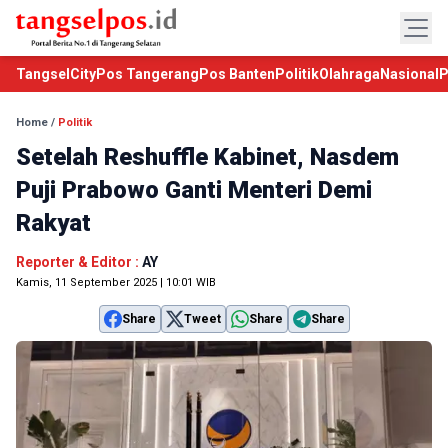
TangselCity
Pos Tangerang
Pos Banten
Politik
Olahraga
Nasional
P
Home
/
Politik
Setelah Reshuffle Kabinet, Nasdem
Puji Prabowo Ganti Menteri Demi
Rakyat
Reporter & Editor :
AY
Kamis, 11 September 2025 | 10:01 WIB
Share
Tweet
Share
Share