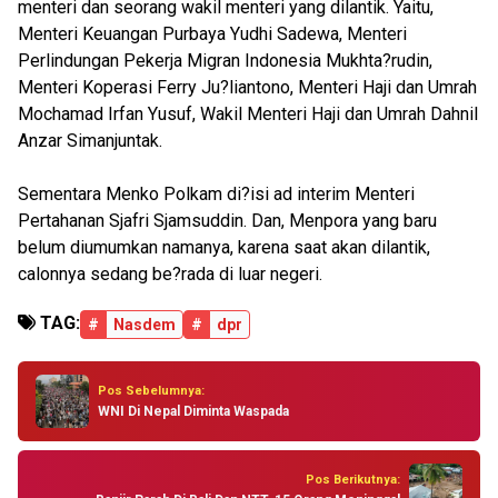
menteri dan seorang wakil menteri yang dilantik. Yaitu,
Menteri Keuangan Purbaya Yudhi Sadewa, Menteri
Perlindungan Pekerja Migran Indonesia Mukhta?rudin,
Menteri Koperasi Ferry Ju?liantono, Menteri Haji dan Umrah
Mochamad Irfan Yusuf, Wakil Menteri Haji dan Umrah Dahnil
Anzar Simanjuntak.
Sementara Menko Polkam di?isi ad interim Menteri
Pertahanan Sjafri Sjamsuddin. Dan, Menpora yang baru
belum diumumkan namanya, karena saat akan dilantik,
calonnya sedang be?rada di luar negeri.
TAG:
#
Nasdem
#
dpr
Pos Sebelumnya:
WNI Di Nepal Diminta Waspada
Pos Berikutnya: