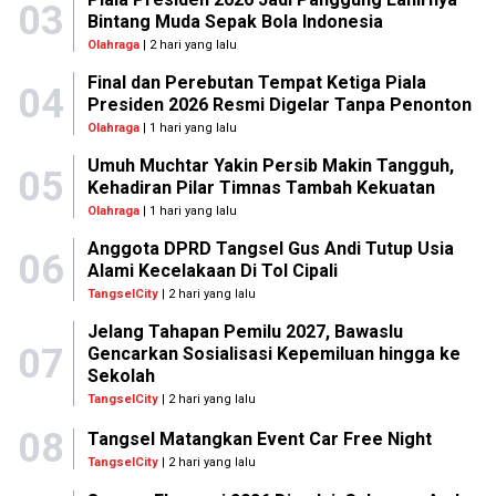
03
Bintang Muda Sepak Bola Indonesia
Olahraga
| 2 hari yang lalu
Final dan Perebutan Tempat Ketiga Piala
04
Presiden 2026 Resmi Digelar Tanpa Penonton
Olahraga
| 1 hari yang lalu
Umuh Muchtar Yakin Persib Makin Tangguh,
05
Kehadiran Pilar Timnas Tambah Kekuatan
Olahraga
| 1 hari yang lalu
Anggota DPRD Tangsel Gus Andi Tutup Usia
06
Alami Kecelakaan Di Tol Cipali
TangselCity
| 2 hari yang lalu
Jelang Tahapan Pemilu 2027, Bawaslu
07
Gencarkan Sosialisasi Kepemiluan hingga ke
Sekolah
TangselCity
| 2 hari yang lalu
08
Tangsel Matangkan Event Car Free Night
TangselCity
| 2 hari yang lalu