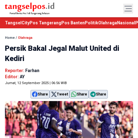
TangselCity
Pos Tangerang
Pos Banten
Politik
Olahraga
Nasional
P
Home
/
Olahraga
Persik Bakal Jegal Malut United di
Kediri
Reporter:
Farhan
Editor:
AY
Jumat, 12 September 2025 | 06:56 WIB
Share
Tweet
Share
Share