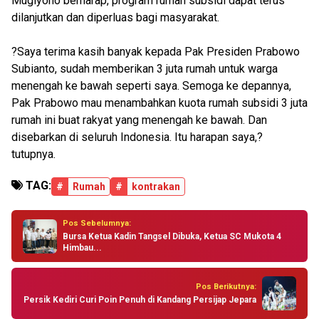
Mugiyono berharap, program rumah subsidi dapat terus
dilanjutkan dan diperluas bagi masyarakat.
?Saya terima kasih banyak kepada Pak Presiden Prabowo
Subianto, sudah memberikan 3 juta rumah untuk warga
menengah ke bawah seperti saya. Semoga ke depannya,
Pak Prabowo mau menambahkan kuota rumah subsidi 3 juta
rumah ini buat rakyat yang menengah ke bawah. Dan
disebarkan di seluruh Indonesia. Itu harapan saya,?
tutupnya.
TAG:
#
Rumah
#
kontrakan
Pos Sebelumnya:
Bursa Ketua Kadin Tangsel Dibuka, Ketua SC Mukota 4
Himbau...
Pos Berikutnya:
Persik Kediri Curi Poin Penuh di Kandang Persijap Jepara