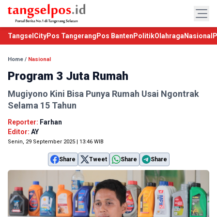
TangselCity
Pos Tangerang
Pos Banten
Politik
Olahraga
Nasional
P
Home
/
Nasional
Program 3 Juta Rumah
Mugiyono Kini Bisa Punya Rumah Usai Ngontrak
Selama 15 Tahun
Reporter:
Farhan
Editor:
AY
Senin, 29 September 2025 | 13:46 WIB
Share
Tweet
Share
Share