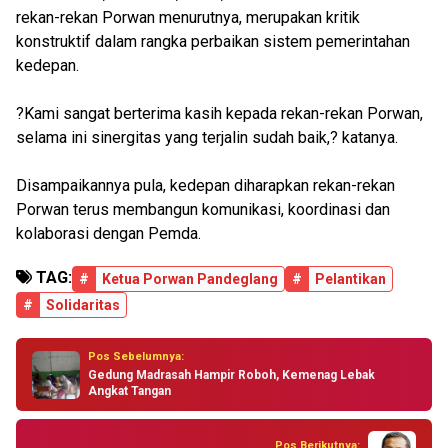
rekan-rekan Porwan menurutnya, merupakan kritik
konstruktif dalam rangka perbaikan sistem pemerintahan
kedepan.
?Kami sangat berterima kasih kepada rekan-rekan Porwan,
selama ini sinergitas yang terjalin sudah baik,? katanya.
Disampaikannya pula, kedepan diharapkan rekan-rekan
Porwan terus membangun komunikasi, koordinasi dan
kolaborasi dengan Pemda.
TAG:
#
Ketua Porwan Pandeglang
#
Pelantikan
#
Solidaritas
Pos Sebelumnya:
Gedung Madrasah Hampir Roboh, Kemenag Lebak
Angkat Tangan
Pos Berikutnya: