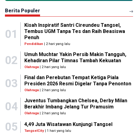
Berita Populer
Kisah Inspiratif Santri Cireundeu Tangsel,
01
Tembus UGM Tanpa Tes dan Raih Beasiswa
Penuh
Pendidikan
| 2 hari yang lalu
Umuh Muchtar Yakin Persib Makin Tangguh,
02
Kehadiran Pilar Timnas Tambah Kekuatan
Olahraga
| 2 hari yang lalu
Final dan Perebutan Tempat Ketiga Piala
03
Presiden 2026 Resmi Digelar Tanpa Penonton
Olahraga
| 2 hari yang lalu
Juventus Tumbangkan Chelsea, Derby Milan
04
Berakhir Imbang Jelang Tur Pramusim
Olahraga
| 2 hari yang lalu
05
4,49 Juta Wisatawan Kunjungi Tangsel
TangselCity
| 1 hari yang lalu