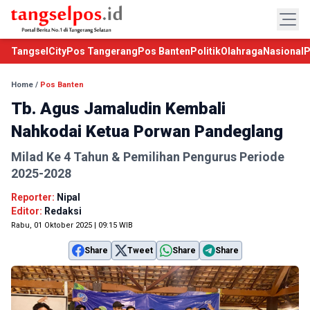
TangselCity
Pos Tangerang
Pos Banten
Politik
Olahraga
Nasional
P
Home
/
Pos Banten
Tb. Agus Jamaludin Kembali
Nahkodai Ketua Porwan Pandeglang
Milad Ke 4 Tahun & Pemilihan Pengurus Periode
2025-2028
Reporter:
Nipal
Editor:
Redaksi
Rabu, 01 Oktober 2025 | 09:15 WIB
Share
Tweet
Share
Share