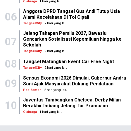
Olahraga
| 1 hari yang lalu
Anggota DPRD Tangsel Gus Andi Tutup Usia
06
Alami Kecelakaan Di Tol Cipali
TangselCity
| 2 hari yang lalu
Jelang Tahapan Pemilu 2027, Bawaslu
07
Gencarkan Sosialisasi Kepemiluan hingga ke
Sekolah
TangselCity
| 2 hari yang lalu
08
Tangsel Matangkan Event Car Free Night
TangselCity
| 2 hari yang lalu
Sensus Ekonomi 2026 Dimulai, Gubernur Andra
09
Soni Ajak Masyarakat Dukung Pendataan
Pos Banten
| 2 hari yang lalu
Juventus Tumbangkan Chelsea, Derby Milan
10
Berakhir Imbang Jelang Tur Pramusim
Olahraga
| 1 hari yang lalu