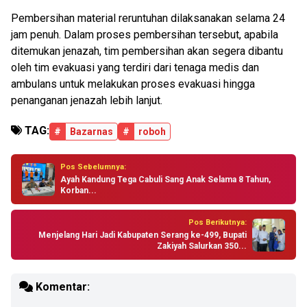
Pembersihan material reruntuhan dilaksanakan selama 24
jam penuh. Dalam proses pembersihan tersebut, apabila
ditemukan jenazah, tim pembersihan akan segera dibantu
oleh tim evakuasi yang terdiri dari tenaga medis dan
ambulans untuk melakukan proses evakuasi hingga
penanganan jenazah lebih lanjut.
TAG:
#
Bazarnas
#
roboh
Pos Sebelumnya:
Ayah Kandung Tega Cabuli Sang Anak Selama 8 Tahun,
Korban...
Pos Berikutnya:
Menjelang Hari Jadi Kabupaten Serang ke-499, Bupati
Zakiyah Salurkan 350...
Komentar: