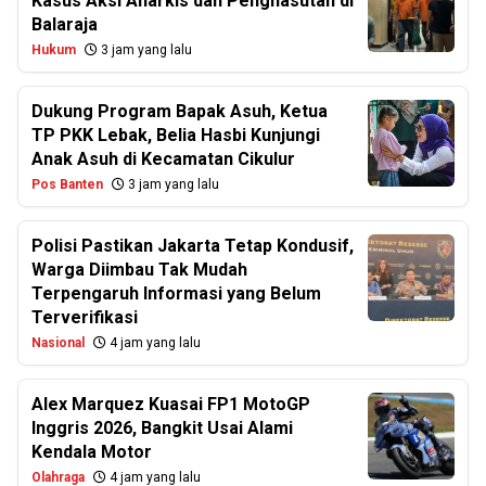
Kasus Aksi Anarkis dan Penghasutan di
Balaraja
Hukum
3 jam yang lalu
Dukung Program Bapak Asuh, Ketua
TP PKK Lebak, Belia Hasbi Kunjungi
Anak Asuh di Kecamatan Cikulur
Pos Banten
3 jam yang lalu
Polisi Pastikan Jakarta Tetap Kondusif,
Warga Diimbau Tak Mudah
Terpengaruh Informasi yang Belum
Terverifikasi
Nasional
4 jam yang lalu
Alex Marquez Kuasai FP1 MotoGP
Inggris 2026, Bangkit Usai Alami
Kendala Motor
Olahraga
4 jam yang lalu