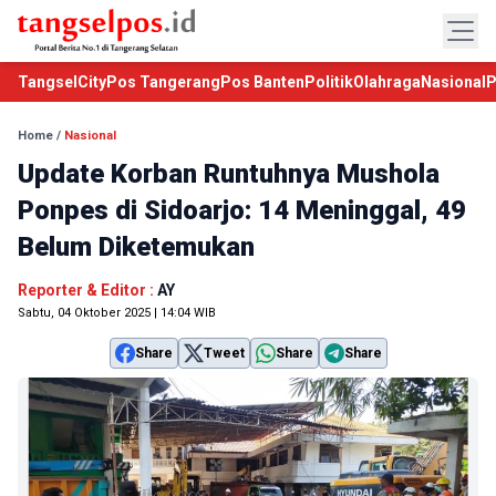
TangselCity
Pos Tangerang
Pos Banten
Politik
Olahraga
Nasional
P
Home
/
Nasional
Update Korban Runtuhnya Mushola
Ponpes di Sidoarjo: 14 Meninggal, 49
Belum Diketemukan
Reporter & Editor :
AY
Sabtu, 04 Oktober 2025 | 14:04 WIB
Share
Tweet
Share
Share