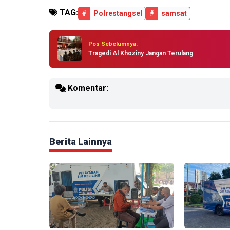
TAG:
#
Polrestangsel
#
samsat
Pos Sebelumnya:
Tragedi Al Khoziny Jangan Terulang
Komentar:
Berita Lainnya