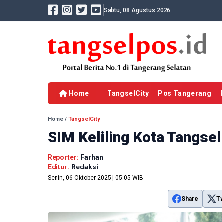
Sabtu, 08 Agustus 2026
Home
TangselCity
Pos Tangerang
Home
/
TangselCity
SIM Keliling Kota Tangse
Reporter:
Farhan
Editor:
Redaksi
Senin, 06 Oktober 2025 | 05:05 WIB
Share
T