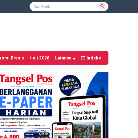
nomi Bisnis
Haji 2026
Lainnya
Indeks