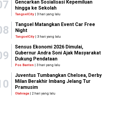
07
Gencarkan Sosialisasi Kepemiluan
hingga ke Sekolah
TangselCity
| 3 hari yang lalu
Tangsel Matangkan Event Car Free
08
Night
TangselCity
| 3 hari yang lalu
Sensus Ekonomi 2026 Dimulai,
09
Gubernur Andra Soni Ajak Masyarakat
Dukung Pendataan
Pos Banten
| 3 hari yang lalu
Juventus Tumbangkan Chelsea, Derby
10
Milan Berakhir Imbang Jelang Tur
Pramusim
Olahraga
| 2 hari yang lalu