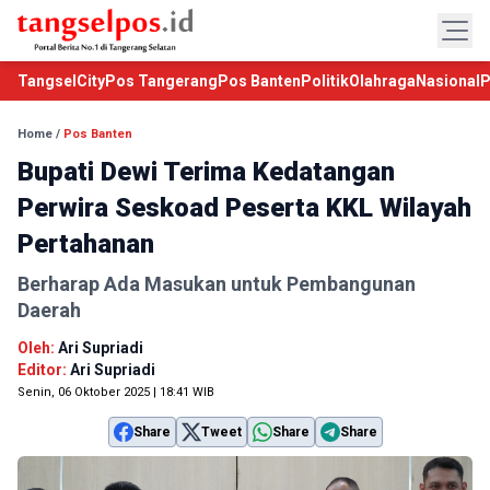
TangselCity
Pos Tangerang
Pos Banten
Politik
Olahraga
Nasional
P
Home
/
Pos Banten
Bupati Dewi Terima Kedatangan
Perwira Seskoad Peserta KKL Wilayah
Pertahanan
Berharap Ada Masukan untuk Pembangunan
Daerah
Oleh:
Ari Supriadi
Editor:
Ari Supriadi
Senin, 06 Oktober 2025 | 18:41 WIB
Share
Tweet
Share
Share