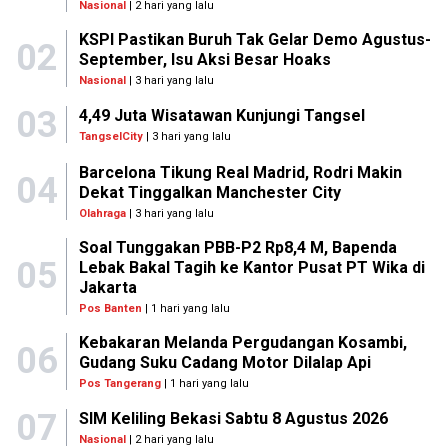
Nasional
| 2 hari yang lalu
KSPI Pastikan Buruh Tak Gelar Demo Agustus-
02
September, Isu Aksi Besar Hoaks
Nasional
| 3 hari yang lalu
03
4,49 Juta Wisatawan Kunjungi Tangsel
TangselCity
| 3 hari yang lalu
Barcelona Tikung Real Madrid, Rodri Makin
04
Dekat Tinggalkan Manchester City
Olahraga
| 3 hari yang lalu
Soal Tunggakan PBB-P2 Rp8,4 M, Bapenda
05
Lebak Bakal Tagih ke Kantor Pusat PT Wika di
Jakarta
Pos Banten
| 1 hari yang lalu
Kebakaran Melanda Pergudangan Kosambi,
06
Gudang Suku Cadang Motor Dilalap Api
Pos Tangerang
| 1 hari yang lalu
07
SIM Keliling Bekasi Sabtu 8 Agustus 2026
Nasional
| 2 hari yang lalu