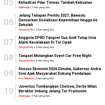
05
Kehadiran Pilar Timnas Tambah Kekuatan
Olahraga
| 1 hari yang lalu
Jelang Tahapan Pemilu 2027, Bawaslu
06
Gencarkan Sosialisasi Kepemiluan hingga ke
Sekolah
TangselCity
| 2 hari yang lalu
Anggota DPRD Tangsel Gus Andi Tutup Usia
07
Alami Kecelakaan Di Tol Cipali
TangselCity
| 2 hari yang lalu
08
Tangsel Matangkan Event Car Free Night
TangselCity
| 2 hari yang lalu
Sensus Ekonomi 2026 Dimulai, Gubernur Andra
09
Soni Ajak Masyarakat Dukung Pendataan
Pos Banten
| 2 hari yang lalu
Juventus Tumbangkan Chelsea, Derby Milan
10
Berakhir Imbang Jelang Tur Pramusim
Olahraga
| 1 hari yang lalu