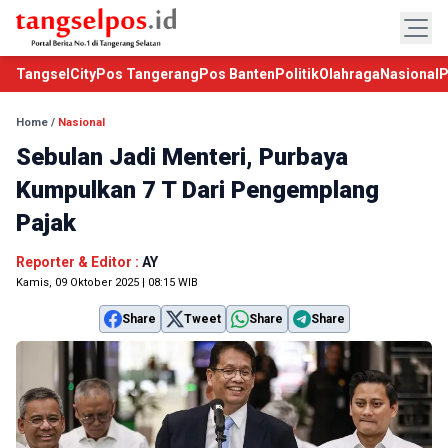
TangselCity
Pos Tangerang
Pos Banten
Politik
Olahraga
Nasional
P
Home
/
Nasional
Sebulan Jadi Menteri, Purbaya
Kumpulkan 7 T Dari Pengemplang
Pajak
Reporter & Editor :
AY
Kamis, 09 Oktober 2025 | 08:15 WIB
Share
Tweet
Share
Share