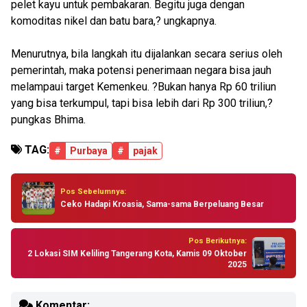
pelet kayu untuk pembakaran. Begitu juga dengan
komoditas nikel dan batu bara,? ungkapnya.
Menurutnya, bila langkah itu dijalankan secara serius oleh
pemerintah, maka potensi penerimaan negara bisa jauh
melampaui target Kemenkeu. ?Bukan hanya Rp 60 triliun
yang bisa terkumpul, tapi bisa lebih dari Rp 300 triliun,?
pungkas Bhima.
TAG:
#
Purbaya
#
pajak
Pos Sebelumnya:
Ceko Hadapi Kroasia, Sama-sama Berpeluang Besar
Pos Berikutnya:
2 Lokasi SIM Keliling Tangerang Kota, Kamis 09 Oktober
2025
Komentar: