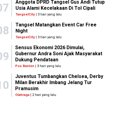
Anggota DPRD Tangsel Gus Andi Tutup
07
Usia Alami Kecelakaan Di Tol Cipali
TangselCity
| 3 hari yang lalu
Tangsel Matangkan Event Car Free
08
Night
TangselCity
| 3 hari yang lalu
Sensus Ekonomi 2026 Dimulai,
09
Gubernur Andra Soni Ajak Masyarakat
Dukung Pendataan
Pos Banten
| 3 hari yang lalu
Juventus Tumbangkan Chelsea, Derby
10
Milan Berakhir Imbang Jelang Tur
Pramusim
Olahraga
| 2 hari yang lalu