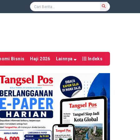
nomi Bisnis
Haji 2026
Lainnya
Indeks